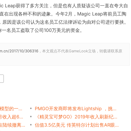
ic Leap获得了多方关注，但是也有人质疑该公司一直在夸大自
在出现各种不和的迹象。今年2月，Magic Leap将前员工陶
告上法庭，原因是该公司认为这名员工亿法律诉讼为由对公司进行要挟。
p宣称一名员工盗取了公司100万美元的资金。
m.cn/2017/10/306316
，本文观点不代表GameLook立场，转载请联系原
谷歌推出Poly平台，AR和VR模型的一站式商店
PMGO开发商即将发布Lightship ，挑战AR Metaverse！
《精灵宝可梦GO》2019年1月收入超6800万美元 同比增长84%
《精灵宝可梦GO》2019年收入刷新纪录，吸金近9亿美元
VR游戏迎来寒冬？开发者正在陆续撤离 从VR转入AR
估值3.5亿美元 传英特尔计划出售AR眼镜部门多数股权