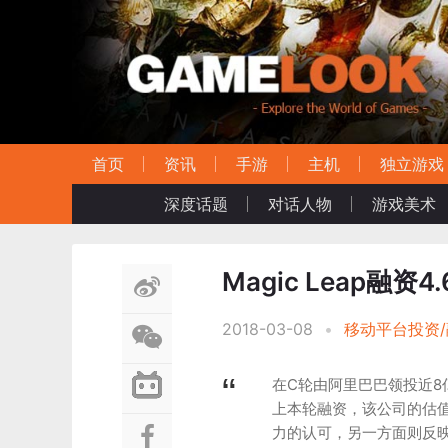
首页
资讯
手游
主机
独立游戏
深度话题
对话人物
游戏美术
Magic Leap融
2018-03-08
•
移动平台投资/融
在C轮由阿里巴巴领投近8
上本轮融资，该公司的估
力的认可，另一方面则反