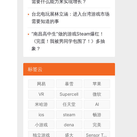
需要什么能力来实现增长？
台北电玩展林立涵：进入台湾游戏市场
需要知道的事
“南昌高中生”做的游戏Steam爆红！
《完蛋！我被男同学包围了！》多抽
象？
标签云
网易
暴雪
苹果
VR
Supercell
微软
米哈游
任天堂
AI
ios
steam
畅游
小游戏
dena
完美
独立游戏
盛大
Sensor Tower