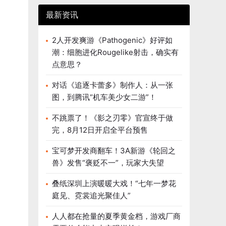
最新资讯
2人开发爽游《Pathogenic》好评如
潮：细胞进化Rougelike射击，确实有
点意思？
对话《追逐卡蕾多》制作人：从一张
图，到腾讯“机车美少女二游”！
不跳票了！《影之刃零》官宣终于做
完，8月12日开启全平台预售
宝可梦开发商翻车！3A新游《轮回之
兽》发售“褒贬不一”，玩家大失望
叠纸深圳上演暖暖大戏！“七年一梦花
庭见、霓裳追光聚佳人”
人人都在抢量的夏季黄金档，游戏厂商