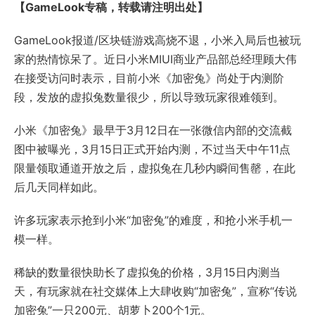
【GameLook专稿，转载请注明出处】
GameLook报道/区块链游戏高烧不退，小米入局后也被玩
家的热情惊呆了。近日小米MIUI商业产品部总经理顾大伟
在接受访问时表示，目前小米《加密兔》尚处于内测阶
段，发放的虚拟兔数量很少，所以导致玩家很难领到。
小米《加密兔》最早于3月12日在一张微信内部的交流截
图中被曝光，3月15日正式开始内测，不过当天中午11点
限量领取通道开放之后，虚拟兔在几秒内瞬间售罄，在此
后几天同样如此。
许多玩家表示抢到小米“加密兔”的难度，和抢小米手机一
模一样。
稀缺的数量很快助长了虚拟兔的价格，3月15日内测当
天，有玩家就在社交媒体上大肆收购“加密兔”，宣称“传说
加密兔”一只200元、胡萝卜200个1元。