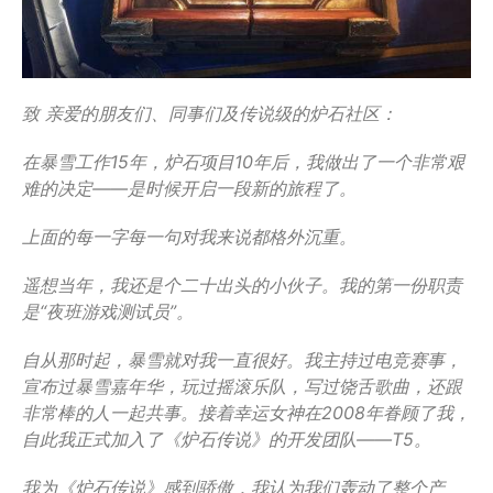
致 亲爱的朋友们、同事们及传说级的炉石社区：
在暴雪工作15年，炉石项目10年后，我做出了一个非常艰
难的决定——是时候开启一段新的旅程了。
上面的每一字每一句对我来说都格外沉重。
遥想当年，我还是个二十出头的小伙子。我的第一份职责
是“夜班游戏测试员”。
自从那时起，暴雪就对我一直很好。我主持过电竞赛事，
宣布过暴雪嘉年华，玩过摇滚乐队，写过饶舌歌曲，还跟
非常棒的人一起共事。接着幸运女神在2008年眷顾了我，
自此我正式加入了《炉石传说》的开发团队——T5。
我为《炉石传说》感到骄傲，我认为我们轰动了整个产