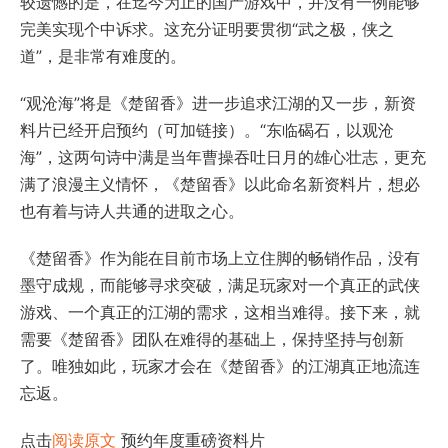
较遗憾的是，在迄今为止的国产游戏中，并没有一例能够
完美实现个中诉求。这充分证明要贯彻“武之极，侠之
道”，是非常有难度的。
“观沧海”将是《楚留香》进一步追求江湖的又一步，新资
料片已经开启预约（可加链接）。“东临碣石，以观沧
海”，这两句诗中满是当年曹操吞吐日月的雄心壮志，更充
满了浪漫主义情怀，《楚留香》以此命名新资料片，想必
也有着与诗人共通的进取之心。
《楚留香》作为能在目前市场上立住脚的畅销作品，没有
墨守成规，而能够寻求突破，满足玩家对一个真正的武侠
游戏、一个真正的江湖的需求，这相当难得。接下来，就
需要《楚留香》团队在难得的基础上，保持坚持与创新
了。唯独如此，玩家才会在《楚留香》的江湖真正地流连
忘返。
点击
阅读原文
预约年度重磅资料片