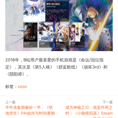
2018年，B站用户最喜爱的手机游戏是《命运/冠位指
定》，其次是《第5人格》《碧蓝航线》《崩坏3rd》和
《阴阳师》。
标签：
bilibili
上一篇
下一篇
半年准备期被砍一半，《绝
成为神偷之日、就是作死之
地求生》PAI如何与时间赛跑
时：《小偷模拟器》Steam