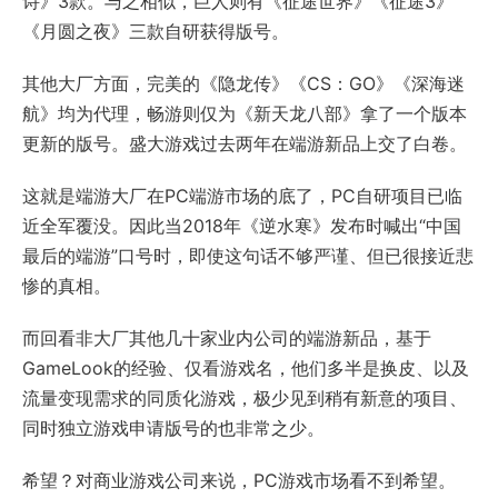
诗》3款。与之相似，巨人则有《征途世界》《征途3》
《月圆之夜》三款自研获得版号。
其他大厂方面，完美的《隐龙传》《CS：GO》《深海迷
航》均为代理，畅游则仅为《新天龙八部》拿了一个版本
更新的版号。盛大游戏过去两年在端游新品上交了白卷。
这就是端游大厂在PC端游市场的底了，PC自研项目已临
近全军覆没。因此当2018年《逆水寒》发布时喊出“中国
最后的端游”口号时，即使这句话不够严谨、但已很接近悲
惨的真相。
而回看非大厂其他几十家业内公司的端游新品，基于
GameLook的经验、仅看游戏名，他们多半是换皮、以及
流量变现需求的同质化游戏，极少见到稍有新意的项目、
同时独立游戏申请版号的也非常之少。
希望？对商业游戏公司来说，PC游戏市场看不到希望。