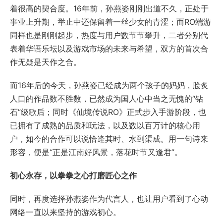
着很高的契合度。16年前，孙燕姿刚刚出道不久，正处于
事业上升期，举止中还保留着一丝少女的青涩；而RO端游
同样也是刚刚起步，热度与用户数节节攀升，二者分别代
表着华语乐坛以及游戏市场的未来与希望，双方的首次合
作无疑是天作之合。
而16年后的今天，孙燕姿已经成为两个孩子的妈妈，脍炙
人口的作品数不胜数，已然成为国人心中当之无愧的“钻
石”级歌后；同时《仙境传说RO》正式步入手游阶段，也
已拥有了成熟的品质和玩法，以及数以百万计的核心用
户，如今的合作可以说恰逢其时、水到渠成。用一句诗来
形容，便是“正是江南好风景，落花时节又逢君”。
初心永存，以拳拳之心打磨匠心之作
同时，再度选择孙燕姿作为代言人，也让用户看到了心动
网络一直以来坚持的游戏初心。