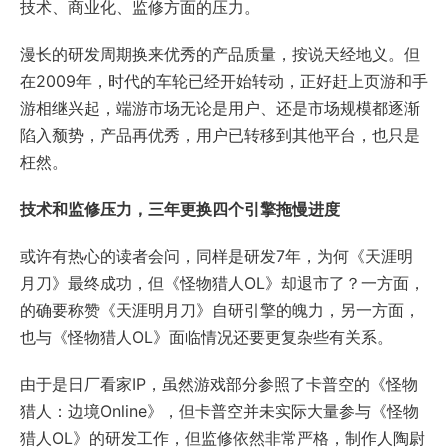
技术、商业化、监修方面的压力。
漫长的研发周期换来优秀的产品质量，按说天经地义。但
在2009年，时代的车轮已经开始转动，正好赶上页游和手
游相继兴起，端游市场无论是用户、还是市场规模都逐渐
陷入颓势，产品再优秀，用户已转移到其他平台，也只是
枉然。
技术和监修压力，三年更换四个引擎拖慢进度
或许有热心的读者会问，同样是研发7年，为何《天涯明
月刀》最终成功，但《怪物猎人OL》却退市了？一方面，
的确要称赞《天涯明月刀》自研引擎的魄力，另一方面，
也与《怪物猎人OL》面临情况还要更复杂些有关系。
由于是日厂看家IP，虽然游戏部分参照了卡普空的《怪物
猎人：边境Online》，但卡普空并未实际大量参与《怪物
猎人OL》的研发工作，但监修依然非常严格，制作人陶尉