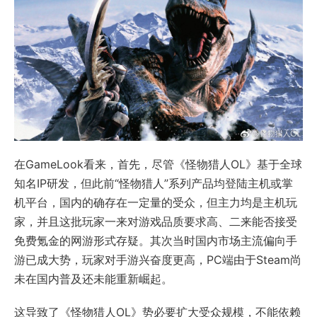
在GameLook看来，首先，尽管《怪物猎人OL》基于全球
知名IP研发，但此前“怪物猎人”系列产品均登陆主机或掌
机平台，国内的确存在一定量的受众，但主力均是主机玩
家，并且这批玩家一来对游戏品质要求高、二来能否接受
免费氪金的网游形式存疑。其次当时国内市场主流偏向手
游已成大势，玩家对手游兴奋度更高，PC端由于Steam尚
未在国内普及还未能重新崛起。
这导致了《怪物猎人OL》势必要扩大受众规模，不能依赖