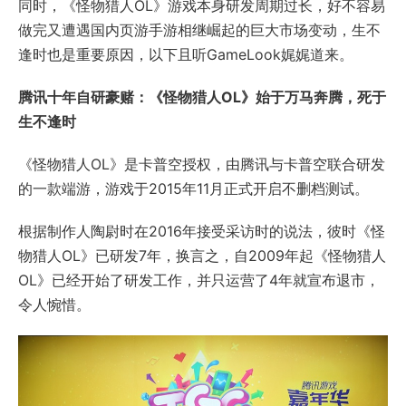
同时，《怪物猎人OL》游戏本身研发周期过长，好不容易
做完又遭遇国内页游手游相继崛起的巨大市场变动，生不
逢时也是重要原因，以下且听GameLook娓娓道来。
腾讯十年自研豪赌：《怪物猎人OL》始于万马奔腾，死于
生不逢时
《怪物猎人OL》是卡普空授权，由腾讯与卡普空联合研发
的一款端游，游戏于2015年11月正式开启不删档测试。
根据制作人陶尉时在2016年接受采访时的说法，彼时《怪
物猎人OL》已研发7年，换言之，自2009年起《怪物猎人
OL》已经开始了研发工作，并只运营了4年就宣布退市，
令人惋惜。