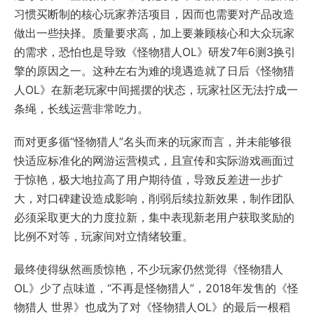
习惯买断制的核心玩家养活项目，因而也需要对产品改造
做出一些抉择。质量要求高，加上要兼顾核心和大众玩家
的需求，恐怕也是导致《怪物猎人OL》研发7年6测3换引
擎的原因之一。这种左右为难的境遇造就了日后《怪物猎
人OL》在新老玩家中间摇摆的状态，玩家社区无法拧成一
条绳，长线运营非常吃力。
而对更多循“怪物猎人”名头而来的玩家而言，并未能够很
快适应标准化的网游运营模式，且宣传和实际游戏画面过
于惊艳，极大地拉高了用户期待值，导致反差进一步扩
大，对口碑建设造成影响，削弱后续拉新效果，制作团队
必须采取更大的力度拉新，集中表现新老用户获取奖励的
比例不对等，玩家间对立情绪较重。
最终使得纵然画质惊艳，不少玩家仍然觉得《怪物猎人
OL》少了点味道，“不再是怪物猎人”，2018年发售的《怪
物猎人 世界》也成为了对《怪物猎人OL》的最后一根稻