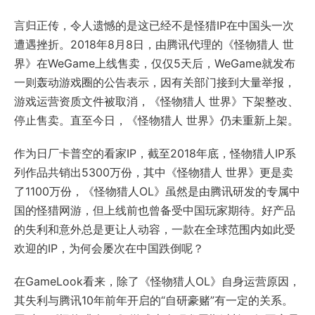
言归正传，令人遗憾的是这已经不是怪猎IP在中国头一次
遭遇挫折。2018年8月8日，由腾讯代理的《怪物猎人 世
界》在WeGame上线售卖，仅仅5天后，WeGame就发布
一则轰动游戏圈的公告表示，因有关部门接到大量举报，
游戏运营资质文件被取消，《怪物猎人 世界》下架整改、
停止售卖。直至今日，《怪物猎人 世界》仍未重新上架。
作为日厂卡普空的看家IP，截至2018年底，怪物猎人IP系
列作品共销出5300万份，其中《怪物猎人 世界》更是卖
了1100万份，《怪物猎人OL》虽然是由腾讯研发的专属中
国的怪猎网游，但上线前也曾备受中国玩家期待。好产品
的失利和意外总是更让人动容，一款在全球范围内如此受
欢迎的IP，为何会屡次在中国跌倒呢？
在GameLook看来，除了《怪物猎人OL》自身运营原因，
其失利与腾讯10年前年开启的“自研豪赌”有一定的关系。