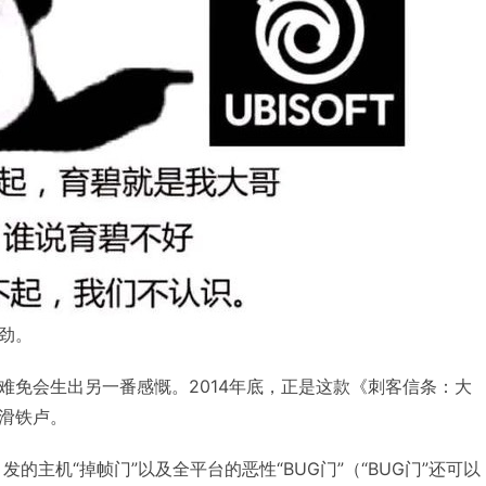
劲。
，难免会生出另一番感慨。2014年底，正是这款《刺客信条：大
滑铁卢。
的主机“掉帧门”以及全平台的恶性“BUG门”（“BUG门”还可以