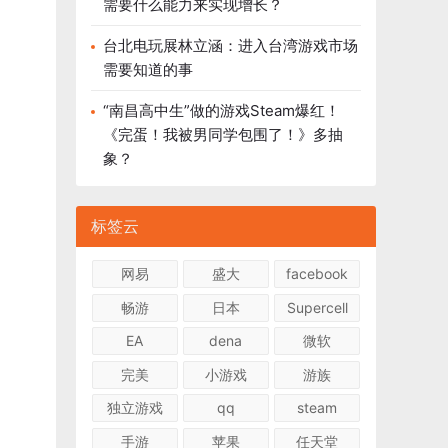
需要什么能力来实现增长？
台北电玩展林立涵：进入台湾游戏市场
需要知道的事
“南昌高中生”做的游戏Steam爆红！
《完蛋！我被男同学包围了！》多抽
象？
标签云
网易
盛大
facebook
畅游
日本
Supercell
EA
dena
微软
完美
小游戏
游族
独立游戏
qq
steam
手游
苹果
任天堂