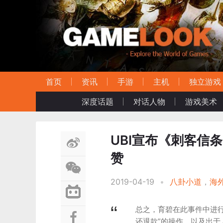
首页
资讯
手游
主机
独立游戏
深度话题
对话人物
游戏美术
UBI宣布《刺客信
赞
2019-04-19
•
八卦小道
，
海
总之，育碧在此事件中进
还退款”的操作，以及出于