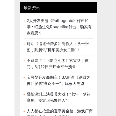
最新资讯
2人开发爽游《Pathogenic》好评如
潮：细胞进化Rougelike射击，确实有
点意思？
对话《追逐卡蕾多》制作人：从一张
图，到腾讯“机车美少女二游”！
不跳票了！《影之刃零》官宣终于做
完，8月12日开启全平台预售
宝可梦开发商翻车！3A新游《轮回之
兽》发售“褒贬不一”，玩家大失望
叠纸深圳上演暖暖大戏！“七年一梦花
庭见、霓裳追光聚佳人”
人人都在抢量的夏季黄金档，游戏厂商