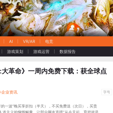
AI
VR/AR
电竞
游戏策划
游戏运营
数据报告
条:大革命》一周内免费下载：获全球点
外企业资讯
字号
行的一波“晚买享折扣（半天），不买免费送（次日），买贵
人道主义的慷慨解囊，让部分网友直呼“从今天起，育碧就是