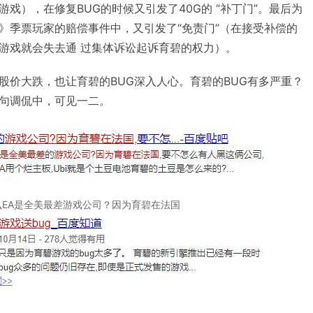
戏），在修复BUG的时候又引发了40G的 “补丁门”。最后为
》季票玩家的赔偿事件中，又引发了“免责门”（在接受补偿的
游戏就会失去通 过集体诉讼起诉育碧的权力）。
股价大跌，也让育碧的BUG深入人心。育碧的BUG有多严重？
句调侃中，可见一二。
么EA是全美最差游戏公司？因为育碧在法国