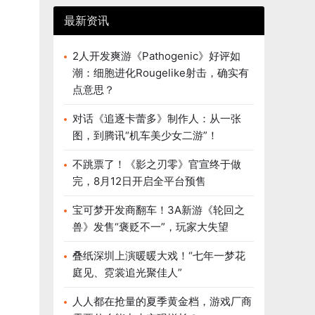
最新资讯
2人开发爽游《Pathogenic》好评如
潮：细胞进化Rougelike射击，确实有
点意思？
对话《追逐卡蕾多》制作人：从一张
图，到腾讯“机车美少女二游”！
不跳票了！《影之刃零》官宣终于做
完，8月12日开启全平台预售
宝可梦开发商翻车！3A新游《轮回之
兽》发售“褒贬不一”，玩家大失望
叠纸深圳上演暖暖大戏！“七年一梦花
庭见、霓裳追光聚佳人”
人人都在抢量的夏季黄金档，游戏厂商