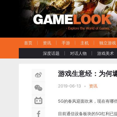
首页
资讯
手游
主机
独立游戏
深度话题
对话人物
游戏美术
游戏生意经：为何
2019-06-13
•
资讯
5G的春风迎面吹来，现在有哪
目前通信设备板块的5G红利已