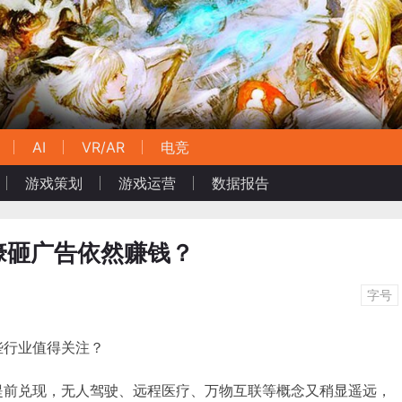
AI
VR/AR
电竞
游戏策划
游戏运营
数据报告
壕砸广告依然赚钱？
字号
些行业值得关注？
提前兑现，无人驾驶、远程医疗、万物互联等概念又稍显遥远，