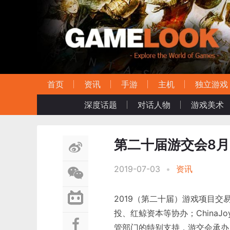
首页
资讯
手游
主机
独立游戏
深度话题
对话人物
游戏美术
第二十届游交会8月
2019-07-03
•
资讯
2019（第二十届）游戏项目
投、红鲸资本等协办；China
管部门的特别支持，游交会承办