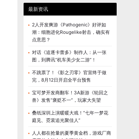
最新资讯
2人开发爽游《Pathogenic》好评如
潮：细胞进化Rougelike射击，确实有
点意思？
对话《追逐卡蕾多》制作人：从一张
图，到腾讯“机车美少女二游”！
不跳票了！《影之刃零》官宣终于做
完，8月12日开启全平台预售
宝可梦开发商翻车！3A新游《轮回之
兽》发售“褒贬不一”，玩家大失望
叠纸深圳上演暖暖大戏！“七年一梦花
庭见、霓裳追光聚佳人”
人人都在抢量的夏季黄金档，游戏厂商