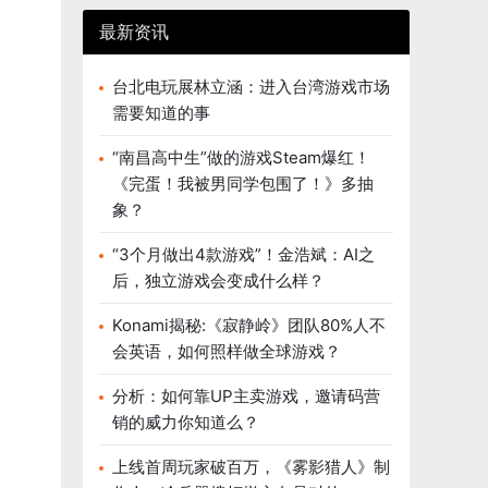
最新资讯
台北电玩展林立涵：进入台湾游戏市场
需要知道的事
“南昌高中生”做的游戏Steam爆红！
《完蛋！我被男同学包围了！》多抽
象？
“3个月做出4款游戏”！金浩斌：AI之
后，独立游戏会变成什么样？
Konami揭秘:《寂静岭》团队80%人不
会英语，如何照样做全球游戏？
分析：如何靠UP主卖游戏，邀请码营
销的威力你知道么？
上线首周玩家破百万，《雾影猎人》制