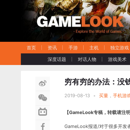
首页
资讯
手游
主机
独立游戏
深度话题
对话人物
游戏美术
穷有穷的办法：没
2019-08-13
•
买量
，
手机游
【GameLook专稿，转载请注
GameLook报道/对于很多