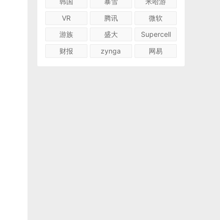
韩国
暴雪
米哈游
VR
腾讯
微软
游族
盛大
Supercell
财报
zynga
网易