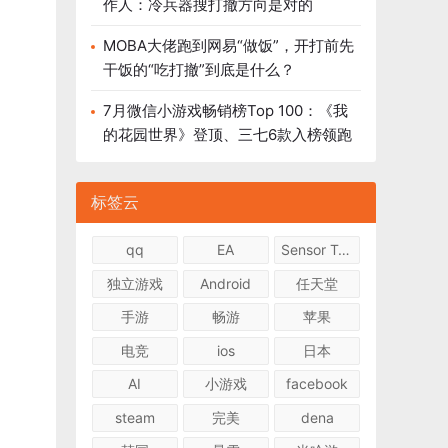
作人：冷兵器搜打撤方向是对的
MOBA大佬跑到网易“做饭”，开打前先
干饭的“吃打撤”到底是什么？
7月微信小游戏畅销榜Top 100：《我
的花园世界》登顶、三七6款入榜领跑
标签云
qq
EA
Sensor Tower
独立游戏
Android
任天堂
手游
畅游
苹果
电竞
ios
日本
AI
小游戏
facebook
steam
完美
dena