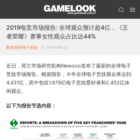
2019电竞市场报告: 全球观众预计超4亿，《王
者荣耀》赛事女性观众占比达44%
数据/报告
电子竞技
2019-08-23
近日，荷兰市场研究机构Newzoo发布了最新的全球电子
竞技市场报告。根据报告，今年全球电子竞技观众将达到
4.431亿，其中包括1.979亿电子竞技爱好者和2.452亿休
闲观众。
以下为报告节选内容：