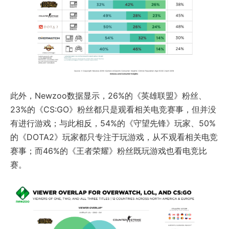
此外，Newzoo数据显示，26%的《英雄联盟》粉丝、
23%的《CS:GO》粉丝都只是观看相关电竞赛事，但并没
有进行游戏；与此相反，54%的《守望先锋》玩家、50%
的《DOTA2》玩家都只专注于玩游戏，从不观看相关电竞
赛事；而46%的《王者荣耀》粉丝既玩游戏也看电竞比
赛。