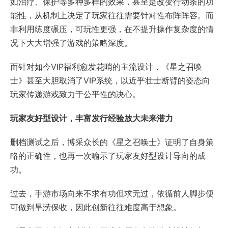
如治疗、保护等多种多样的效果，甚至是改变行动条的功
能性，从机制上决定了玩家往往需要针对性布阵阵容。而
非利用练度碾压，可玩性更强，在不提升操作复杂度的情
况下大大增强了游戏的策略深度。
而针对如今VIP福利愈发花哨的主流设计，《星之召唤
士》甚至大胆取消了VIP系统，以近乎壮士断臂的姿态向
玩家传递游戏致力于公平性的决心。
玩家友好型设计，丰富发行经验放大未来潜力
删档测试之后，博采众长的《星之召唤士》证明了自身策
略的正确性，也再一次喻示了玩家友好型设计导向的成
功。
过去，手游市场向来不求有功但求无过，依循前人脚步便
可做到旱涝保收，因此创新往往难度高于想象。