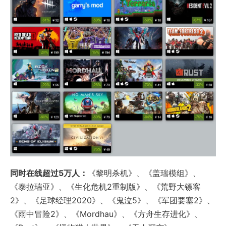
同时在线超过5万人：
《黎明杀机》、《盖瑞模组》、
《泰拉瑞亚》、《生化危机2重制版》、《荒野大镖客
2》、《足球经理2020》、《鬼泣5》、《军团要塞2》、
《雨中冒险2》、《Mordhau》、《方舟生存进化》、