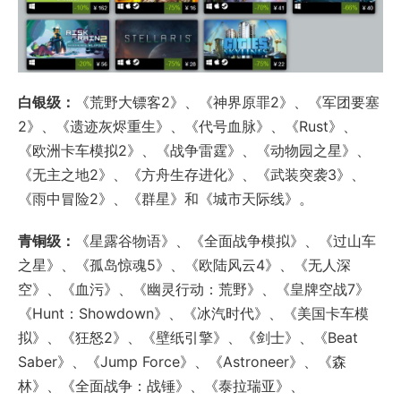
白银级：
《荒野大镖客2》、《神界原罪2》、《军团要塞
2》、《遗迹灰烬重生》、《代号血脉》、《Rust》、
《欧洲卡车模拟2》、《战争雷霆》、《动物园之星》、
《无主之地2》、《方舟生存进化》、《武装突袭3》、
《雨中冒险2》、《群星》和《城市天际线》。
青铜级：
《星露谷物语》、《全面战争模拟》、《过山车
之星》、《孤岛惊魂5》、《欧陆风云4》、《无人深
空》、《血污》、《幽灵行动：荒野》、《皇牌空战7》
《Hunt：Showdown》、《冰汽时代》、《美国卡车模
拟》、《狂怒2》、《壁纸引擎》、《剑士》、《Beat
Saber》、《Jump Force》、《Astroneer》、《森
林》、《全面战争：战锤》、《泰拉瑞亚》、