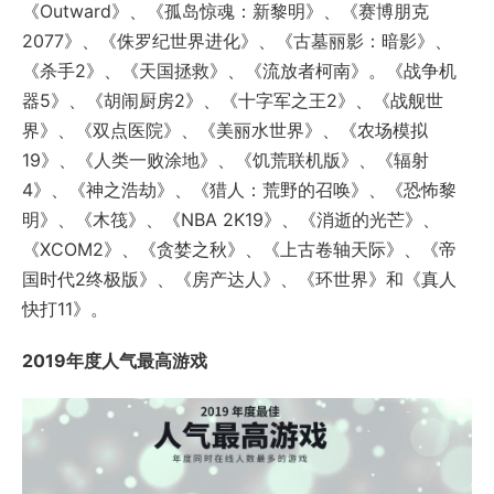
《Outward》、《孤岛惊魂：新黎明》、《赛博朋克
2077》、《侏罗纪世界进化》、《古墓丽影：暗影》、
《杀手2》、《天国拯救》、《流放者柯南》。《战争机
器5》、《胡闹厨房2》、《十字军之王2》、《战舰世
界》、《双点医院》、《美丽水世界》、《农场模拟
19》、《人类一败涂地》、《饥荒联机版》、《辐射
4》、《神之浩劫》、《猎人：荒野的召唤》、《恐怖黎
明》、《木筏》、《NBA 2K19》、《消逝的光芒》、
《XCOM2》、《贪婪之秋》、《上古卷轴天际》、《帝
国时代2终极版》、《房产达人》、《环世界》和《真人
快打11》。
2019年度人气最高游戏