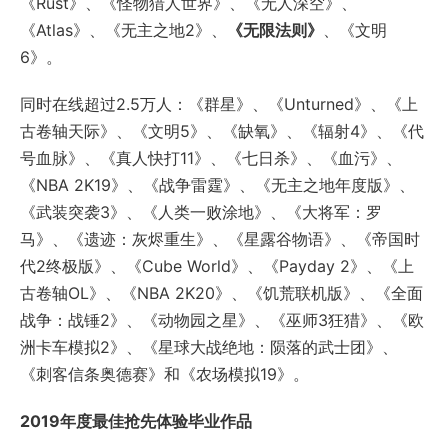
《Rust》、《怪物猎人世界》、《无人深空》、
《Atlas》、《无主之地2》、
《无限法则》
、《文明
6》。
同时在线超过2.5万人：《群星》、《Unturned》、《上
古卷轴天际》、《文明5》、《缺氧》、《辐射4》、《代
号血脉》、《真人快打11》、《七日杀》、《血污》、
《NBA 2K19》、《战争雷霆》、《无主之地年度版》、
《武装突袭3》、《人类一败涂地》、《大将军：罗
马》、《遗迹：灰烬重生》、《星露谷物语》、《帝国时
代2终极版》、《Cube World》、《Payday 2》、《上
古卷轴OL》、《NBA 2K20》、《饥荒联机版》、《全面
战争：战锤2》、《动物园之星》、《巫师3狂猎》、《欧
洲卡车模拟2》、《星球大战绝地：陨落的武士团》、
《刺客信条奥德赛》和《农场模拟19》。
2019年度最佳抢先体验毕业作品