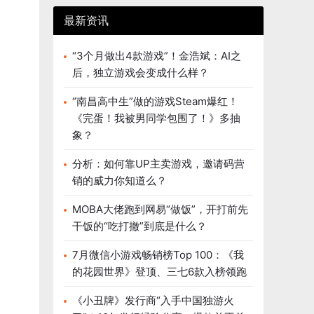
最新资讯
“3个月做出4款游戏”！金浩斌：AI之
后，独立游戏会变成什么样？
“南昌高中生”做的游戏Steam爆红！
《完蛋！我被男同学包围了！》多抽
象？
分析：如何靠UP主卖游戏，邀请码营
销的威力你知道么？
MOBA大佬跑到网易“做饭”，开打前先
干饭的“吃打撤”到底是什么？
7月微信小游戏畅销榜Top 100：《我
的花园世界》登顶、三七6款入榜领跑
《小丑牌》发行商“入手中国独游火