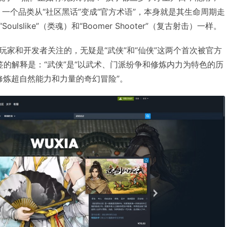
一个品类从“社区黑话”变成“官方术语”，本身就是其生命周期走
lslike”（类魂）和“Boomer Shooter”（复古射击）一样。
玩家和开发者关注的，无疑是“武侠”和“仙侠”这两个首次被官方
标签的解释是：“武侠”是“以武术、门派纷争和修炼内力为特色的历
于修炼超自然能力和力量的奇幻冒险”。