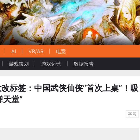
AI
VR/AR
电竞
游戏策划
游戏运营
数据报告
”大改标签：中国武侠仙侠“首次上桌”！吸
弹天堂”
字号