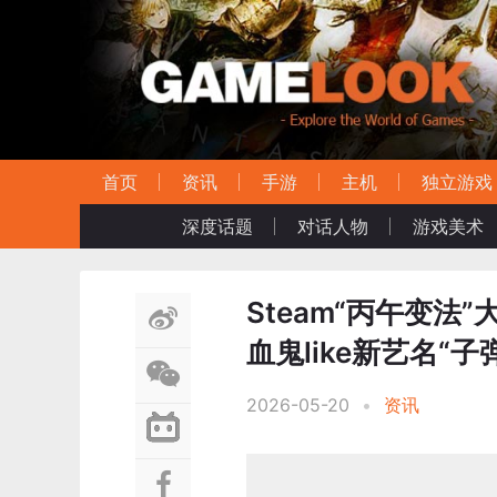
首页
资讯
手游
主机
独立游戏
深度话题
对话人物
游戏美术
Steam“丙午变法
血鬼like新艺名“子
2026-05-20
•
资讯