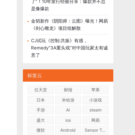
了”！10年发行经验分享：爆款并不总
是像爆款
金韬新作《阴阳师：云图》曝光！网易
《剑心雕龙》项目组解散
CJ试玩《控制:共振》有感，
Remedy“3A重头戏”对中国玩家太有诚
意了
标签云
任天堂
财报
苹果
日本
米哈游
小游戏
手游
AI
steam
盛大
ios
网易
微软
Android
Sensor Tower