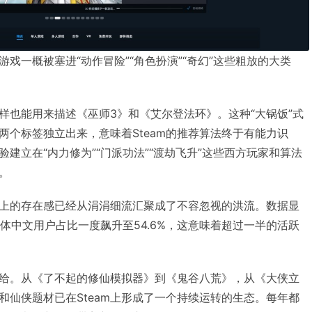
游戏一概被塞进“动作冒险”“角色扮演”“奇幻”这些粗放的大类
样也能用来描述《巫师3》和《艾尔登法环》。这种“大锅饭”式
两个标签独立出来，意味着Steam的推荐算法终于有能力识
建立在“内力修为”“门派功法”“渡劫飞升”这些西方玩家和算法
。
am上的存在感已经从涓涓细流汇聚成了不容忽视的洪流。数据显
台简体中文用户占比一度飙升至54.6%，这意味着超过一半的活跃
给。从
《了不起的修仙模拟器》
到《鬼谷八荒》，从《大侠立
和仙侠题材已在Steam上形成了一个持续运转的生态。每年都