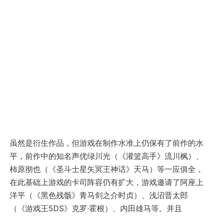
虽然是衍生作品，但游戏在制作水准上仍保有了前作的水
平，前作中的知名声优绿川光（《灌篮高手》流川枫）、
柿原彻也（《圣斗士星矢冥王神话》天马）等一应俱全，
在此基础上游戏的卡司阵容仍有扩大，游戏邀请了阿座上
洋平（《黑色残骸》青马剑之介时贞）、浅沼晋太郎
（《游戏王5DS》克罗·霍根）、内田雄马等。并且