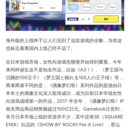
海外版的上线终于让人们见到了这款游戏的全貌，当然这
也标志着离国内上线已经不远了。
在日本游戏市场，女性向游戏也慢慢开始得到重视，今年
来同样诞生这不是知名作品，比如《A3！》、《梦王国与
沉睡的100王子》（梦王国と眠れる100人の王子様）等，
两者两者不同的是，《偶像梦幻祭》系列作品则是借由日
本本土的偶像文化深入取得成功，成为目前日本市场女性
向游戏成绩第一的作品，2017 年全年，《偶像梦幻祭》IP
相关周边商品销售额超过100亿日元。Gamelook注意到，
本月日本市场上线的音游并不少，其中还有SE（SQUARE
ENIX）出品的《SHOW BY ROCK!! Fes A Live》，那么