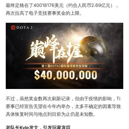
最终定格在了40018176美元（约合人民币2.69亿元），
再次拉高了电子竞技赛事奖金的上限。
不过，虽然奖金数再次刷新记录，但由于疫情的影响，Ti
赛事已经宣告无望在今年内举办，太多不确定的因素导致
具体恢复时间与地点到目前为止仍是未知数。
老队长Kyle发文，引发玩家哀叹