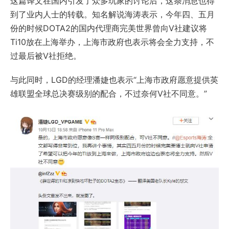
这篇译文在国内引发了众多玩家的讨论后，这条消息也得
到了业内人士的转载。知名解说海涛表示，今年四、五月
份的时候DOTA2的国内代理商完美世界曾向V社建议将
Ti10放在上海举办，上海市政府也表示将会全力支持，不
过最后被V社拒绝。
与此同时，LGD的经理潘婕也表示“上海市政府愿意提供英
雄联盟全球总决赛级别的配合，不过奈何V社不同意。”