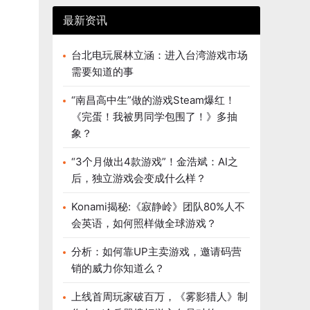
最新资讯
台北电玩展林立涵：进入台湾游戏市场
需要知道的事
“南昌高中生”做的游戏Steam爆红！
《完蛋！我被男同学包围了！》多抽
象？
“3个月做出4款游戏”！金浩斌：AI之
后，独立游戏会变成什么样？
Konami揭秘:《寂静岭》团队80%人不
会英语，如何照样做全球游戏？
分析：如何靠UP主卖游戏，邀请码营
销的威力你知道么？
上线首周玩家破百万，《雾影猎人》制