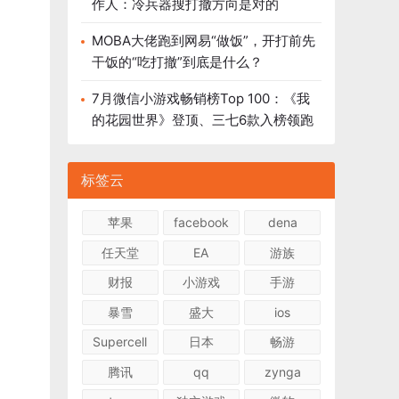
作人：冷兵器搜打撤方向是对的
MOBA大佬跑到网易“做饭”，开打前先
干饭的“吃打撤”到底是什么？
7月微信小游戏畅销榜Top 100：《我
的花园世界》登顶、三七6款入榜领跑
标签云
苹果
facebook
dena
任天堂
EA
游族
财报
小游戏
手游
暴雪
盛大
ios
Supercell
日本
畅游
腾讯
qq
zynga