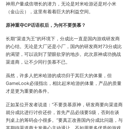
神用户量成倍增长的潜力，无论是对米哈游还是对小米
（金山云），这里有着着巨大的利益空间。
原神重夺CP话语权后，为何不要羡慕？
长期“渠道为王”的环境下，分成比一直是国内游戏研发商
的心结。无论是大厂还是小厂，国内的研发商对73分成比
的渴望，可以说到了望眼欲穿的地步。此次原神成功挑战
渠道商，让不少同行羡慕不已。
虽然，许多人把米哈游的成功归于其巨大的体量，但
GameLook必须指出，相比起米哈游的体量，产品的质量
才是更为重要的条件。
正如某位开发者说道：“不要羡慕原神，研发商要向渠道商
就分成比进行讨价还价，首先产品必须要S级，否则在谈
判桌上的筹码会小很多。”要真正改善国内分成比问题，与
其期待渠道商大发善心主动退让，不如用更多优质的游戏