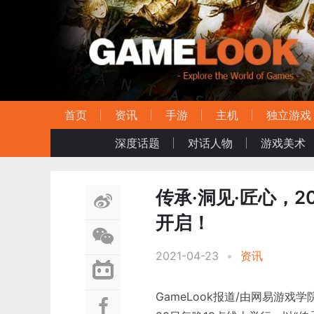
首页
资讯
手游
主机
独立游戏
深度话题
对话人物
游戏美术
传承·洞见·匠心，2
开启！
2021-04-23
•
资讯
GameLook报道/由网易游戏学