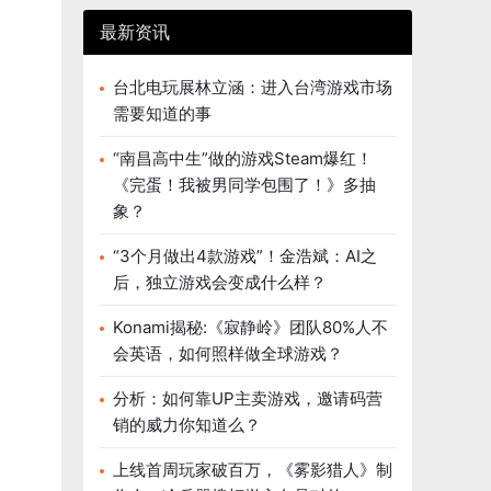
最新资讯
台北电玩展林立涵：进入台湾游戏市场
需要知道的事
“南昌高中生”做的游戏Steam爆红！
《完蛋！我被男同学包围了！》多抽
象？
“3个月做出4款游戏”！金浩斌：AI之
后，独立游戏会变成什么样？
Konami揭秘:《寂静岭》团队80%人不
会英语，如何照样做全球游戏？
分析：如何靠UP主卖游戏，邀请码营
销的威力你知道么？
上线首周玩家破百万，《雾影猎人》制