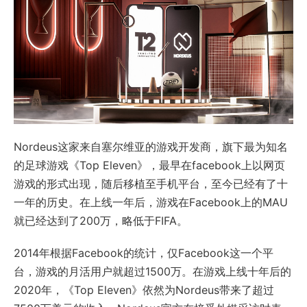
Nordeus这家来自塞尔维亚的游戏开发商，旗下最为知名
的足球游戏《Top Eleven》，最早在facebook上以网页
游戏的形式出现，随后移植至手机平台，至今已经有了十
一年的历史。在上线一年后，游戏在Facebook上的MAU
就已经达到了200万，略低于FIFA。
2014年根据Facebook的统计，仅Facebook这一个平
台，游戏的月活用户就超过1500万。在游戏上线十年后的
2020年，《Top Eleven》依然为Nordeus带来了超过