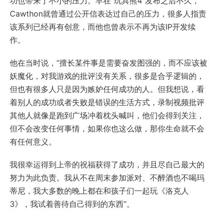
功也带来了不小的压力。早在“玩具熊4”发布之后不久，
Cawthon就曾通过公开信表达过自己的压力，很多人指责
该系列已经再有创意，而他也曾表示不再为该IP开发续
作。
他在当时说，“擅长某件事是需要奋发图强的，而不应该被
妖魔化，对我游戏的批评没有关系，很多是合乎逻辑的，
但也有很多人只是因为嫉妒任何成功的人。但我想说，看
着别人的成功或者失败是错误的生活方式，录制视频批评
其他人就像是跑到广场冲着枕头喊叫，他们会得到关注，
但不会改变任何事情，如果你也这么做，那你生命就不会
有任何意义。
我很幸运得到上帝的祝福获得了成功，并且尽自己最大的
努力为此负责。我从不在周末参加派对、不醉酒也不喝玛
蒂尼，我大多数的晚上都在和孩子们一起玩《洛克人
3》，我试着善待自己得到的东西”。