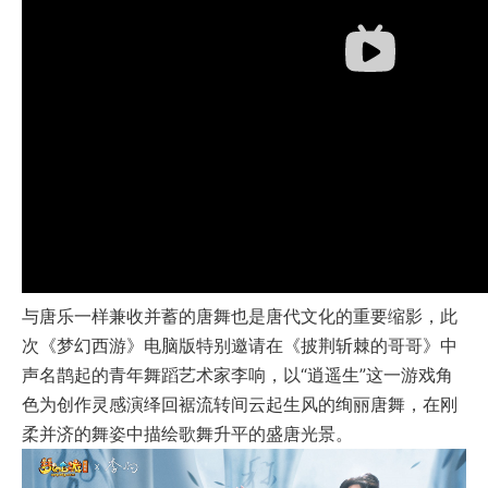
与唐乐一样兼收并蓄的唐舞也是唐代文化的重要缩影，此
次《梦幻西游》电脑版特别邀请在《披荆斩棘的哥哥》中
声名鹊起的青年舞蹈艺术家李响，以“逍遥生”这一游戏角
色为创作灵感演绎回裾流转间云起生风的绚丽唐舞，在刚
柔并济的舞姿中描绘歌舞升平的盛唐光景。