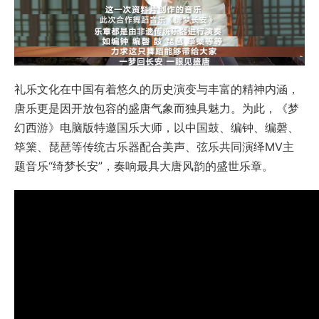
礼乐文化在中国有着悠久的历史演变与丰富的精神内涵，
唐乐更是因开放包容的盛唐气象而独具魅力。为此，《梦
幻西游》电脑版特邀国乐大师，以中国鼓、编钟、编磬、
筚篥、琵琶等传统古乐器配合美声、弦乐共同演绎MV主
题音乐“绮梦长安”，奏响最具大唐风韵的盛世乐章。