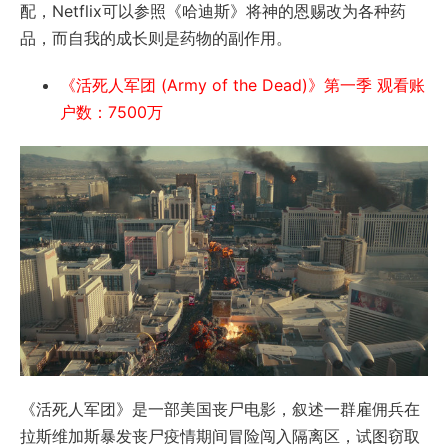
配，Netflix可以参照《哈迪斯》将神的恩赐改为各种药
品，而自我的成长则是药物的副作用。
《活死人军团 (Army of the Dead)》第一季 观看账
户数：7500万
《活死人军团》是一部美国丧尸电影，叙述一群雇佣兵在
拉斯维加斯暴发丧尸疫情期间冒险闯入隔离区，试图窃取