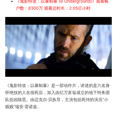
《鬼影特攻：以暴制暴 (6 Underground)》观看账
户数：8300万 观看总时长：2.05亿小时
《鬼影特攻：以暴制暴》是一部动作片，讲述的是六名身
怀绝技的人在假死后，加入由亿万富翁成立的地下特务团
队惩凶除恶。由迈克尔·贝执导，主演包括死侍的演员“小
贱贱”瑞安·雷诺兹。