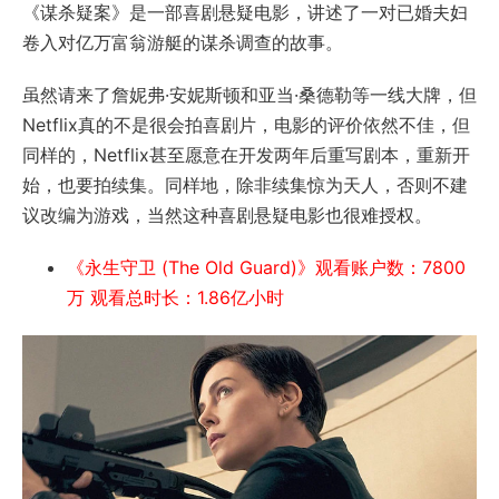
《谋杀疑案》是一部喜剧悬疑电影，讲述了一对已婚夫妇
卷入对亿万富翁游艇的谋杀调查的故事。
虽然请来了詹妮弗·安妮斯顿和亚当·桑德勒等一线大牌，但
Netflix真的不是很会拍喜剧片，电影的评价依然不佳，但
同样的，Netflix甚至愿意在开发两年后重写剧本，重新开
始，也要拍续集。同样地，除非续集惊为天人，否则不建
议改编为游戏，当然这种喜剧悬疑电影也很难授权。
《永生守卫 (The Old Guard)》观看账户数：7800
万 观看总时长：1.86亿小时