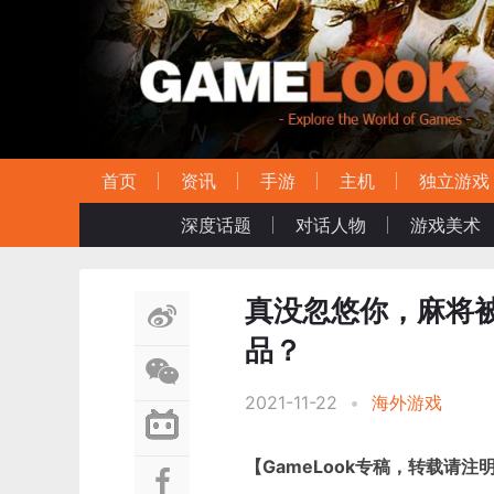
首页
资讯
手游
主机
独立游戏
深度话题
对话人物
游戏美术
真没忽悠你，麻将
品？
2021-11-22
•
海外游戏
【GameLook专稿，转载请注