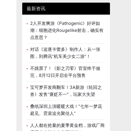
最新资讯
2人开发爽游《Pathogenic》好评如
潮：细胞进化Rougelike射击，确实有
点意思？
对话《追逐卡蕾多》制作人：从一张
图，到腾讯“机车美少女二游”！
不跳票了！《影之刃零》官宣终于做
完，8月12日开启全平台预售
宝可梦开发商翻车！3A新游《轮回之
兽》发售“褒贬不一”，玩家大失望
叠纸深圳上演暖暖大戏！“七年一梦花
庭见、霓裳追光聚佳人”
人人都在抢量的夏季黄金档，游戏厂商