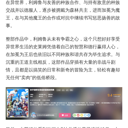
在异世界，利姆鲁与友善的种族合作、与持有敌意的种族
交战并以德服人，逐步被拥戴为森林共主，进而加冕为魔
王，在与其他魔王的合作或对抗中继续书写惩恶扬善的故
事。
整部作品中，利姆鲁从未有争霸之心，这个只想好好享受
异世界生活的史莱姆凭借着自己的智慧和德行赢得人心，
在加冕为王后也依旧以不同种族和谐共存为毕生追求。与
沉重的王道主线相反，这部作品穿插有大量的非战斗剧
情，且都是以搞笑的日常和新奇的冒险为主，轻松有趣却
无任何“卖肉”的低俗桥段。