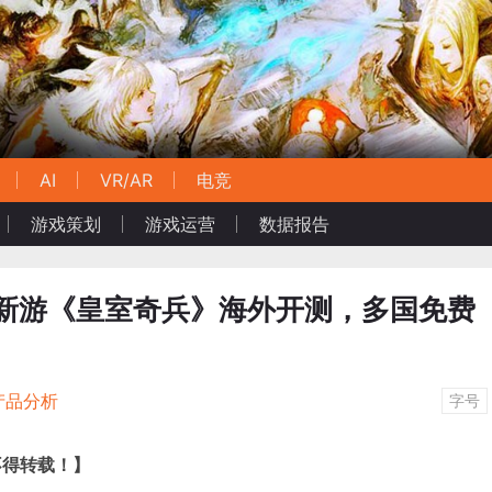
AI
VR/AR
电竞
游戏策划
游戏运营
数据报告
上海造”新游《皇室奇兵》海外开测，多国免费
产品分析
字号
不得转载！】