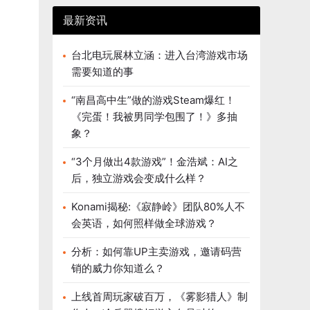
最新资讯
台北电玩展林立涵：进入台湾游戏市场
需要知道的事
“南昌高中生”做的游戏Steam爆红！
《完蛋！我被男同学包围了！》多抽
象？
“3个月做出4款游戏”！金浩斌：AI之
后，独立游戏会变成什么样？
Konami揭秘:《寂静岭》团队80%人不
会英语，如何照样做全球游戏？
分析：如何靠UP主卖游戏，邀请码营
销的威力你知道么？
上线首周玩家破百万，《雾影猎人》制