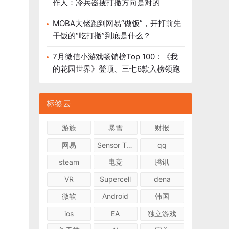
作人：冷兵器搜打撤方向是对的
MOBA大佬跑到网易“做饭”，开打前先
干饭的“吃打撤”到底是什么？
7月微信小游戏畅销榜Top 100：《我
的花园世界》登顶、三七6款入榜领跑
标签云
游族
暴雪
财报
网易
Sensor Tower
qq
steam
电竞
腾讯
VR
Supercell
dena
微软
Android
韩国
ios
EA
独立游戏