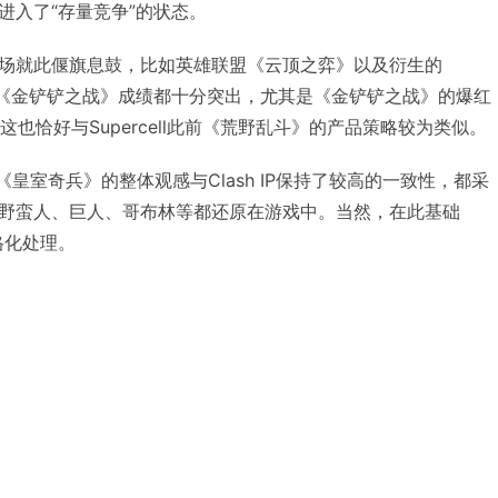
进入了“存量竞争”的状态。
场就此偃旗息鼓，比如英雄联盟《云顶之弈》以及衍生的
actics》与《金铲铲之战》成绩都十分突出，尤其是《金铲铲之战》的爆红
这也恰好与Supercell此前《荒野乱斗》的产品策略较为类似。
品，《皇室奇兵》的整体观感与Clash IP保持了较高的一致性，都采
野蛮人、巨人、哥布林等都还原在游戏中。当然，在此基础
风格化处理。