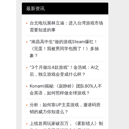
最新资讯
台北电玩展林立涵：进入台湾游戏市场
需要知道的事
“南昌高中生”做的游戏Steam爆红！
《完蛋！我被男同学包围了！》多抽
象？
“3个月做出4款游戏”！金浩斌：AI之
后，独立游戏会变成什么样？
Konami揭秘:《寂静岭》团队80%人不
会英语，如何照样做全球游戏？
分析：如何靠UP主卖游戏，邀请码营
销的威力你知道么？
上线首周玩家破百万，《雾影猎人》制