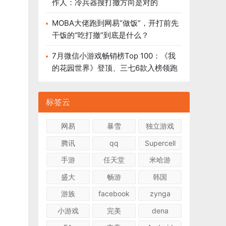
作人：冷兵器搜打撤方向是对的
MOBA大佬跑到网易“做饭”，开打前先
干饭的“吃打撤”到底是什么？
7月微信小游戏畅销榜Top 100：《我
的花园世界》登顶、三七6款入榜领跑
标签云
网易
暴雪
独立游戏
腾讯
qq
Supercell
手游
任天堂
米哈游
盛大
畅游
韩国
游族
facebook
zynga
小游戏
完美
dena