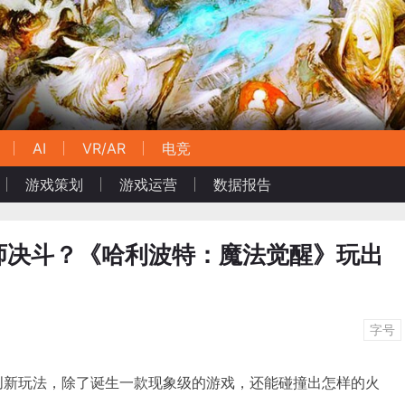
AI
VR/AR
电竞
游戏策划
游戏运营
数据报告
师决斗？《哈利波特：魔法觉醒》玩出
字号
P遇到创新玩法，除了诞生一款现象级的游戏，还能碰撞出怎样的火