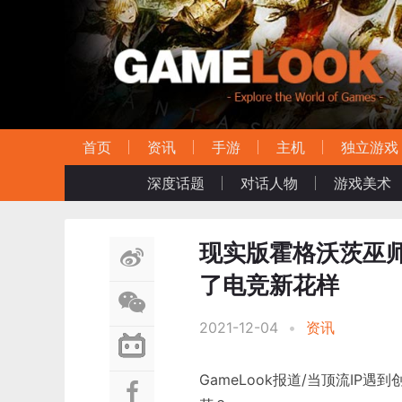
首页
资讯
手游
主机
独立游戏
深度话题
对话人物
游戏美术
现实版霍格沃茨巫
了电竞新花样
2021-12-04
•
资讯
GameLook报道/当顶流I