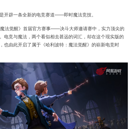
是开辟一条全新的电竞赛道——即时魔法竞技。
特：魔法觉醒》首届官方赛事——决斗大师邀请赛中，实力顶尖的
。电竞与魔法，两个看似相去甚远的词汇，却在这个现实版的
，也由此开启了属于《哈利波特：魔法觉醒》的崭新电竞时