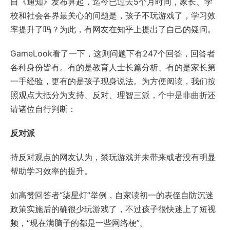
自《通知》发布算起，迄今已过去5个月时间，家长、学
校和社会各界最关心的问题是，孩子不玩游戏了，学习效
率提升了吗？为此，有网友在知乎上提出了自己的疑问。
GameLook看了一下，这则问题下有247个回答，回答者
各种身份皆有。有的是教育人士长篇分析、有的是家长第
一手经验，更有的是孩子现身说法。为方便阅读，我们按
照观点大抵分为支持、反对、理智三派，个中是非曲折还
请诸位自行判断：
反对派
持反对观点的网友认为，禁玩游戏并未带来或者没有明显
帮助学习效率的提升。
如高赞回答者“柒星灯”举例，自家读初一的表侄自防沉迷
政策实施后的确很少玩游戏了，不过孩子很快迷上了短视
频，“现在满脑子的都是一些网络梗”。