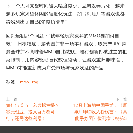
下，个人可支配时间被大幅度减少、且愈发碎片化。越来
越多玩家渴望休闲的轻度化玩法，如《幻塔》等游戏也都
纷纷列出了自己的“减负清单”。
回到最初那个问题：“被年轻玩家嫌弃的MMO要如何自
救”。归根结底，游戏圈并非一场零和游戏，收集型RPG风
靡全球并不意味着MMO自此缄默。唯有创新打破过去的框
架限制，用内容驱动替代数值驱动，让游戏重归趣味性，
MMO才能重新成为广受市场与玩家欢迎的产品。
标签：
mmo
rpg
上一篇
下一篇
如何出道当一名虚拟主播？
12月出海的中国手游：《原
零元创业、投入百万都可
神》蝉联收入榜榜首；《高
行，还需这些利器！
能手办团》位列增长榜第3