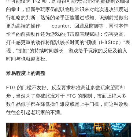
作可能仅为 1~2 帧，肉眼很可能无法清晰的捕捉到这细微
的举止，但新手玩家仍能以物理常识来对此次进攻强度进
行粗略的判断，熟练的老手还能通过感知、识别前摇做出
更为高端的操作—— counter、回避及防御等，同时本作
恰当的前摇动作还为游戏的打击感表现赋能：伤害更高、
打击感更重的动作将配以较长时间的“顿帧（HitStop）”表
现，“顿帧”的持续时间越长，游戏给予玩家的反应及输入
时间与也就越宽松。
难易程度上的调整
FTG 的门槛不友好、反应要求标准高让多数玩家望而却
步，当然为了突破此况对于 FTG 的限制，市面上绝大多
数作品似乎都在降低操作难度或是上手门槛，而这种改动
往往会引起老玩家的不满。