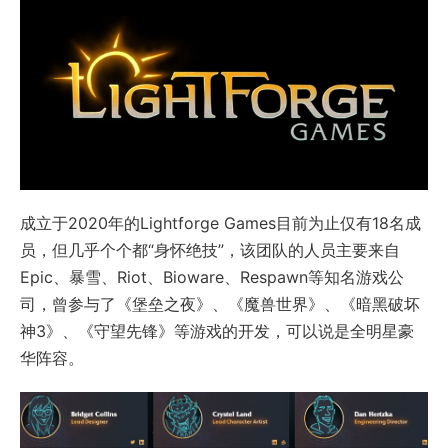
成立于2020年的Lightforge Games目前为止仅有18名成
员，但几乎个个都“身怀绝技”，该团队的人员主要来自
Epic、暴雪、Riot、Bioware、Respawn等知名游戏公
司，曾参与了《堡垒之夜》、《魔兽世界》、《暗黑破坏
神3》、《守望先锋》等游戏的开发，可以说是全明星豪
华阵容。