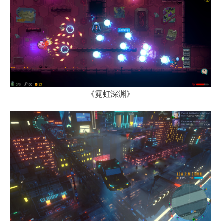
《霓虹深渊》