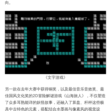
向。
《文字游戏》
另一款在去年大赛中获得铜奖，以及最佳音乐音效奖、最
佳国风文化奖的2D冒险解谜游戏《山海旅人》，不仅塑造
了众多耳熟能详的妖怪故事，还融入了算盘、杆秤这些极
具中古特色的元素，搭配结合水墨画与像素风的视觉设