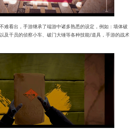
不难看出，手游继承了端游中诸多熟悉的设定，例如：墙体破
以及干员的侦察小车、破门大锤等各种技能/道具，手游的战术