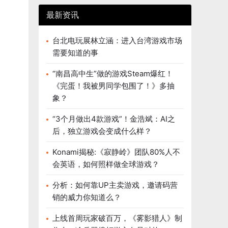
最新资讯
台北电玩展林立涵：进入台湾游戏市场
需要知道的事
“南昌高中生”做的游戏Steam爆红！
《完蛋！我被男同学包围了！》多抽
象？
“3个月做出4款游戏”！金浩斌：AI之
后，独立游戏会变成什么样？
Konami揭秘:《寂静岭》团队80%人不
会英语，如何照样做全球游戏？
分析：如何靠UP主卖游戏，邀请码营
销的威力你知道么？
上线首周玩家破百万，《雾影猎人》制