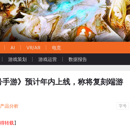
AI
VR/AR
电竞
游戏策划
游戏运营
数据报告
号手游》预计年内上线，称将复刻端游
/产品分析
字号
不得转载
】