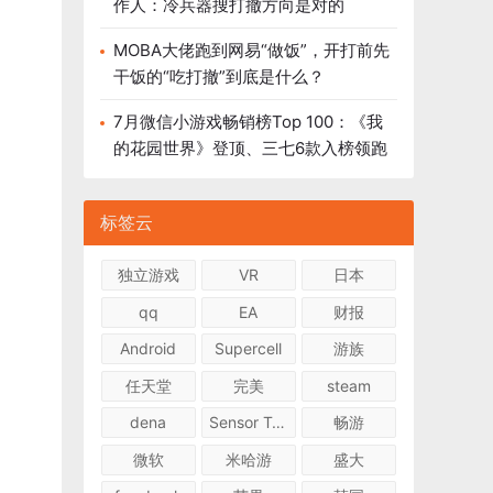
作人：冷兵器搜打撤方向是对的
MOBA大佬跑到网易“做饭”，开打前先
干饭的“吃打撤”到底是什么？
7月微信小游戏畅销榜Top 100：《我
的花园世界》登顶、三七6款入榜领跑
标签云
独立游戏
VR
日本
qq
EA
财报
Android
Supercell
游族
任天堂
完美
steam
dena
Sensor Tower
畅游
微软
米哈游
盛大