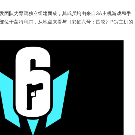
发团队为育碧独立组建而成，其成员均由来自3A主机游戏和手
部位于蒙特利尔，从地点来看与《彩虹六号：围攻》PC/主机的