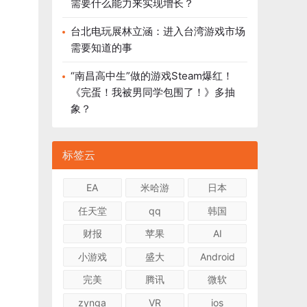
需要什么能力来实现增长？
台北电玩展林立涵：进入台湾游戏市场
需要知道的事
“南昌高中生”做的游戏Steam爆红！
《完蛋！我被男同学包围了！》多抽
象？
标签云
EA
米哈游
日本
任天堂
qq
韩国
财报
苹果
AI
小游戏
盛大
Android
完美
腾讯
微软
zynga
VR
ios