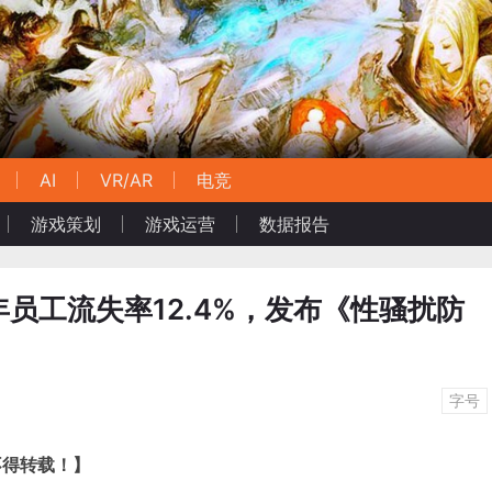
AI
VR/AR
电竞
游戏策划
游戏运营
数据报告
年员工流失率12.4%，发布《性骚扰防
字号
不得转载！
】