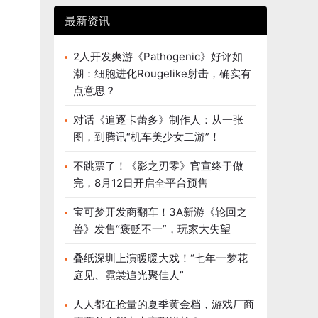
最新资讯
2人开发爽游《Pathogenic》好评如
潮：细胞进化Rougelike射击，确实有
点意思？
对话《追逐卡蕾多》制作人：从一张
图，到腾讯“机车美少女二游”！
不跳票了！《影之刃零》官宣终于做
完，8月12日开启全平台预售
宝可梦开发商翻车！3A新游《轮回之
兽》发售“褒贬不一”，玩家大失望
叠纸深圳上演暖暖大戏！“七年一梦花
庭见、霓裳追光聚佳人”
人人都在抢量的夏季黄金档，游戏厂商