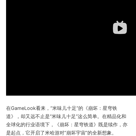
在GameLook看来，“米味儿十足”的《崩坏：星穹铁
道》，却又远不止是“米味儿十足”这么简单。在精品化和
全球化的行业语境下，《崩坏：星穹铁道》既是续作，亦
是起点，它开启了米哈游对“崩坏宇宙”的全新想象。