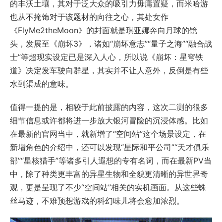
的丰沃土壤，其对于泛大众的吸引力毋庸置疑，而米哈游
也从不掩饰对于该题材的向往之心，其处女作
《FlyMe2theMoon》的封面就是琪亚娜奔向月球的镜
头，发展至《崩坏3》，诸如“崩坏意志”“量子之海”“融合战
士”等超现实设定已是深入人心，所以说《崩坏：星穹铁
道》决定发车驶向群星，其实并不让人意外，反倒是有些
水到渠成的意味。
值得一提的是，相较于此前披露的内容，这次二测的很多
细节信息或许都将进一步放大银河冒险的沉浸体感。比如
在最新的官网当中，就新增了“空间站”这个场景设定，在
新增角色的介绍中，还可以发现“星际和平公司”“天才俱乐
部”“星核猎手”等诸多引人遐想的专有名词，而在最新PV当
中，除了种类更丰富的异星生物和全貌更清晰的异世界奇
观，更是呈现了不少“空间站”相关的实机画面。从这些蛛
丝马迹，不难预想游戏的科幻味儿将会愈加浓烈。