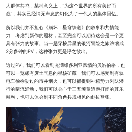
大群体共鸣，某种意义上，“为这个世界的所有美好而
战”，其实已经悄无声息的幻化为了一代人的集体回忆。
所以我们并不担心《崩坏：星穹铁道》的叙事和共情能
力，考虑到新作的题材，甚至完全可以期待这会是一个更
具有张力的故事。当一趟穿梭异星的银河冒险之旅浓缩成
2分多钟的PV，这种张力更是呼之欲出。
透过PV，我们可以看到充满维多利亚风情的贝洛伯格，也
可以一览颇有废土气息的星核矿藏，我们可以感受到有轨
电车徐徐驶过的市井烟火，也可以捕捉到神秘势力列队潜
行的暗流涌动，我们可以会心于三五顽童追跑打闹的其乐
融融，也可以体会到不同角色兵戎相见的剑拔弩张。