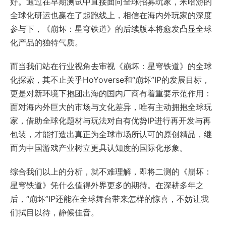
好。通过在早期测试中直接面向全球招募玩家，米哈游的
全球化研运也赢在了起跑线上，相信在海内外玩家的深度
参与下，《崩坏：星穹铁道》的后续版本将愈发凸显全球
化产品的独特气质。
而当我们站在行业视角去审视《崩坏：星穹铁道》的全球
化探索，其不止关乎HoYoverse和“崩坏”IP的发展目标，
更是对新环境下抱团出海的国内厂商有着重要示范作用：
面对海内外巨大的市场与文化差异，唯有主动拥抱全球玩
家，借助全球化题材与玩法对自有优势IP进行再开发与再
包装，才能打造出真正为全球市场所认可的原创精品，继
而为中国游戏产业树立更具认知度的国际化形象。
综合我们以上的分析，就不难理解，即将二测的《崩坏：
星穹铁道》凭什么值得外界更多的期待。在深耕多年之
后，“崩坏”IP还能在全球舞台带来怎样的惊喜，不妨让我
们拭目以待，静候佳音。