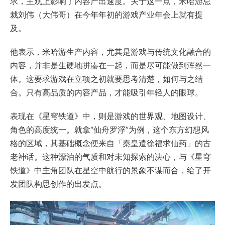
求，主观上影响了内容产出速度。关于这一点，米哈游总
裁刘伟（大伟哥）在今年年初的游戏产业年会上就有提
及。
他表示，米哈游生产内容，尤其是游戏与传统文化融合的
内容，并非是生硬地拼凑在一起，而是尽可能做到浑然一
体。这要求游戏在立项之初就要思考清楚，如何与之结
合。只有高品质的内容产品，才能吸引年轻人的眼球。
表现在《星穹铁道》中，则是游戏的世界观、地图设计、
角色的高度统一。就拿“仙舟罗浮”为例，这个东方幻想风
格的区域，其基础概念便来自「秦皇遣徐福求仙药」的古
老神话。这种漂泊的气质和对未知探索的决心，与《星穹
铁道》中主角团队在星空中航行的景象不谋而合，给了开
发团队构思创作的出发点。