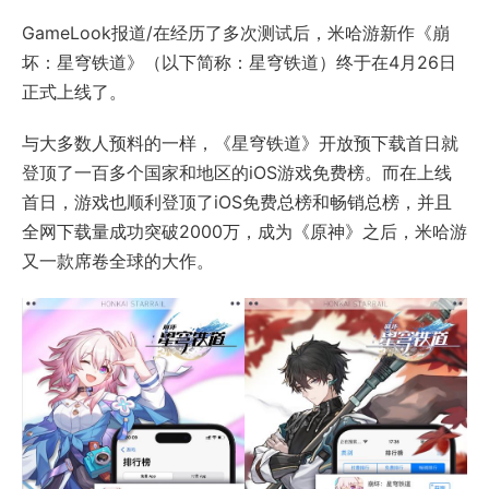
GameLook报道/在经历了多次测试后，米哈游新作《崩
坏：星穹铁道》（以下简称：星穹铁道）终于在4月26日
正式上线了。
与大多数人预料的一样，《星穹铁道》开放预下载首日就
登顶了一百多个国家和地区的iOS游戏免费榜。而在上线
首日，游戏也顺利登顶了iOS免费总榜和畅销总榜，并且
全网下载量成功突破2000万，成为《原神》之后，米哈游
又一款席卷全球的大作。