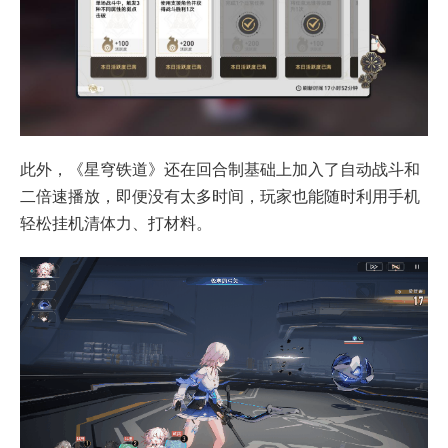
此外，《星穹铁道》还在回合制基础上加入了自动战斗和
二倍速播放，即便没有太多时间，玩家也能随时利用手机
轻松挂机清体力、打材料。