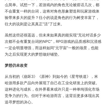
么简单。试想一下，若游戏内的角色无论被搭话几次，都
不会重复一样的台词，这将对角色形象塑造和玩家游戏体
验带来多大的提升？往小的说是角色的行为树变丰富了，
往大的说则是让其真正”活“了过来。
虽然这些还很遥远，但未来如果真的能实现“无论对话多少
次都不会有重复台词的NPC”，RPG游戏的品质感和沉浸感
一定会明显增强，而这样如同“元宇宙”一般的场景，也能
为之后实现更大的梦想做好铺垫。
梦想仍未改变
从当初的《崩坏3》《原神》到如今的《星穹铁道》，米
哈游用多款产品向外展现了自己在工业化研发上的突破。
这种进化与成长，在外界看来或许只是一种单纯强化市场
竞争力的行为。但对于米哈游而言，这背后更多体现出其
追寻梦想的决心。