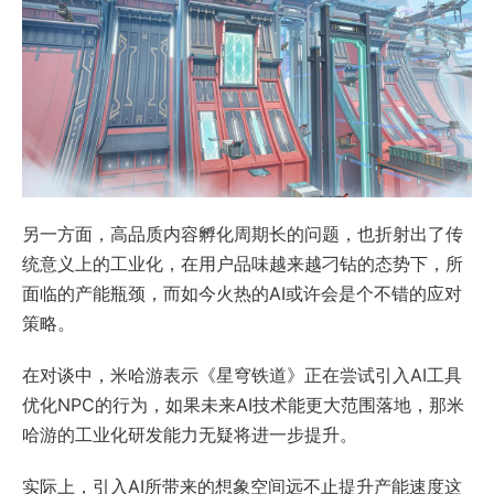
另一方面，高品质内容孵化周期长的问题，也折射出了传
统意义上的工业化，在用户品味越来越刁钻的态势下，所
面临的产能瓶颈，而如今火热的AI或许会是个不错的应对
策略。
在对谈中，米哈游表示《星穹铁道》正在尝试引入AI工具
优化NPC的行为，如果未来AI技术能更大范围落地，那米
哈游的工业化研发能力无疑将进一步提升。
实际上，引入AI所带来的想象空间远不止提升产能速度这