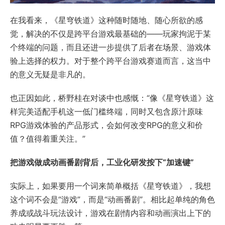
在我看来，《星穹铁道》这种随时随地、随心所欲的感
觉，解决的不仅是跨平台游戏最基础的——玩家拘泥于某
个终端的问题，而且还进一步提供了后者在场景、游戏体
验上选择的权力。对于整个跨平台游戏赛道而言，这当中
的意义无疑是非凡的。
也正因如此，桥野桂在对谈中也感慨：“像《星穹铁道》这
样完美适配手机这一低门槛终端，同时又包含原汁原味
RPG游戏体验的产品形式，会如何改变RPG的意义和价
值？值得着重关注。”
把游戏做成动画番剧背后，工业化研发按下“加速键”
实际上，如果要用一个词来简单概括《星穹铁道》，我想
这个词不会是“游戏”，而是“动画番剧”。相比起单纯的角色
养成或战斗玩法设计，游戏在剧情内容和动画演出上下的