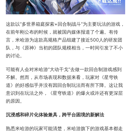
这款以“多世界箱庭探索+回合制战斗”为主要玩法的游戏，
在前年刚公布的时候，就被国内媒体报道了个遍。有传
言，米哈游为这款高规格产品组建了接近500人的研发团
队，与《原神》当初的团队规模相当，一时间引发了不小
的讨论。
可能有人会对米哈游“大动干戈”去做一款回合制游戏感到
不解。然而，从市场表现和数据来看，玩家对《星穹铁
道》的好感似乎并没有因回合制玩法而有所下降。这让我
意识到在玩法之外，《星穹铁道》的爆火或许还有更深层
的原因。
沉浸感和碎片化体验兼具，跨平台困境的新解法
熟悉米哈游的玩家可能清楚，米哈游旗下的游戏基本都走