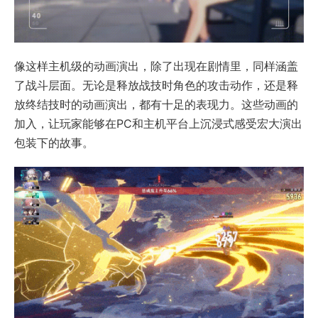
像这样主机级的动画演出，除了出现在剧情里，同样涵盖
了战斗层面。无论是释放战技时角色的攻击动作，还是释
放终结技时的动画演出，都有十足的表现力。这些动画的
加入，让玩家能够在PC和主机平台上沉浸式感受宏大演出
包装下的故事。