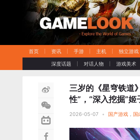
首页
资讯
手游
主机
独立游戏
深度话题
对话人物
游戏美术
三岁的《星穹铁道
性”，“深入挖掘”姬
2026-05-07
•
国产游戏
，
国