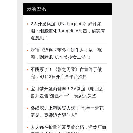
最新资讯
2人开发爽游《Pathogenic》好评如
潮：细胞进化Rougelike射击，确实有
点意思？
对话《追逐卡蕾多》制作人：从一张
图，到腾讯“机车美少女二游”！
不跳票了！《影之刃零》官宣终于做
完，8月12日开启全平台预售
宝可梦开发商翻车！3A新游《轮回之
兽》发售“褒贬不一”，玩家大失望
叠纸深圳上演暖暖大戏！“七年一梦花
庭见、霓裳追光聚佳人”
人人都在抢量的夏季黄金档，游戏厂商