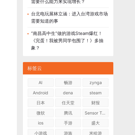
需要什么能力来实现增长？
台北电玩展林立涵：进入台湾游戏市场
需要知道的事
“南昌高中生”做的游戏Steam爆红！
《完蛋！我被男同学包围了！》多抽
象？
标签云
AI
畅游
zynga
Android
dena
steam
日本
任天堂
财报
微软
腾讯
Sensor Tower
ios
手游
盛大
小游戏
游族
米哈游