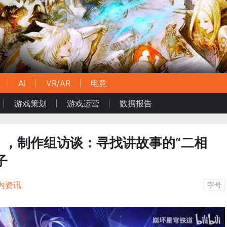
AI
VR/AR
电竞
游戏策划
游戏运营
数据报告
》，制作组访谈：寻找讲故事的“二相
子
内资讯
字号