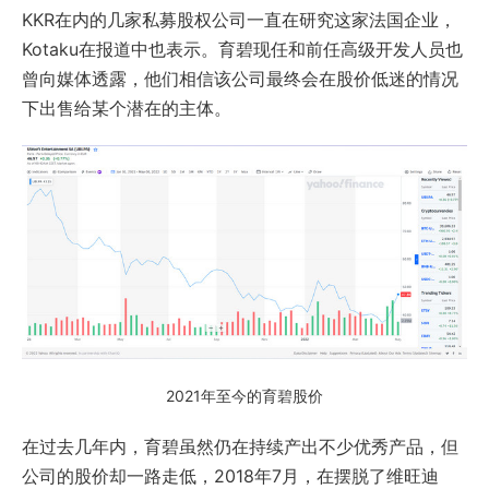
KKR在内的几家私募股权公司一直在研究这家法国企业，
Kotaku在报道中也表示。育碧现任和前任高级开发人员也
曾向媒体透露，他们相信该公司最终会在股价低迷的情况
下出售给某个潜在的主体。
2021年至今的育碧股价
在过去几年内，育碧虽然仍在持续产出不少优秀产品，但
公司的股价却一路走低，2018年7月，在摆脱了维旺迪