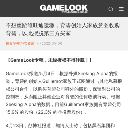
不想重蹈维旺迪覆辙，育碧创始人家族意图收购
育碧，以此摆脱第三方买家
投资/并购/IPO
资讯
2022-05-06
【GameLook专稿，未经授权不得转载！】
GameLook报道/5月4日，根据外媒Seeking Alpha的报
道，育碧的创始人Guillemot家族正试图通过与其他私募股
权公司合作，以购买育碧公司额外的股份，保留对公司的
控制权，从而阻止其他企业对育碧的任何收购行动。根据
Seeking Alpha的数据，目前Guillemot家族拥有育碧公司
15.9% 的股份（22.3% 的净投票股份）。
4月23日，彭博社报道，知情人士称，包括黑石集团和