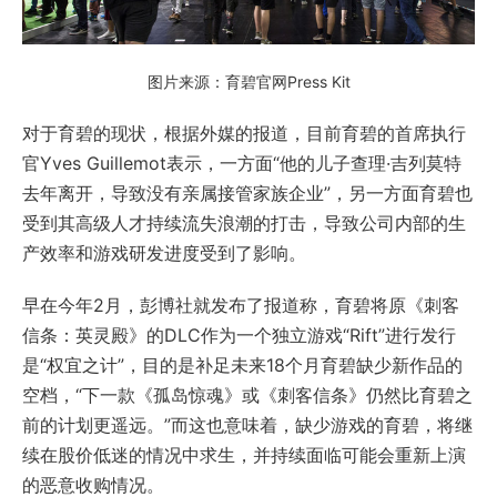
图片来源：育碧官网Press Kit
对于育碧的现状，根据外媒的报道，目前育碧的首席执行
官Yves Guillemot表示，一方面“他的儿子查理·吉列莫特
去年离开，导致没有亲属接管家族企业”，另一方面育碧也
受到其高级人才持续流失浪潮的打击，导致公司内部的生
产效率和游戏研发进度受到了影响。
早在今年2月，彭博社就发布了报道称，育碧将原《刺客
信条：英灵殿》的DLC作为一个独立游戏“Rift”进行发行
是“权宜之计”，目的是补足未来18个月育碧缺少新作品的
空档，“下一款《孤岛惊魂》或《刺客信条》仍然比育碧之
前的计划更遥远。”而这也意味着，缺少游戏的育碧，将继
续在股价低迷的情况中求生，并持续面临可能会重新上演
的恶意收购情况。