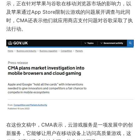
示，正在针对苹果与谷歌在移动浏览器市场的影响力，以
及苹果通过App Store限制云游戏的问题展开调查与此同
时，CMA还表示他们就应用商店支付问题对谷歌采取了执
法行动。
在这份文稿中，CMA表示，云游戏服务是一项发展中的创
新服务，它能够让用户在移动设备上访问高质量游戏，这