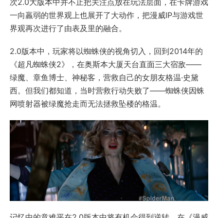
次2.0大版本中并不止把关注点放在玩法层面，在卡牌游戏
一向羸弱的世界观上也展开了大动作，把漫威IP与游戏世
界观再次进行了由表及里的融合。
2.0版本中，玩家将以蜘蛛侠的视角切入，回到2014年的
《超凡蜘蛛侠2》，在奥斯本大厦天台直面三大宿敌——
绿魔、章鱼博士、神秘客，营救自己的女朋友格温·史黛
西。但我们都知道，当时营救行动失败了——蜘蛛侠因蛛
网喷射器被绿魔抢走而无法拯救坠楼的格温。
记忆中的意难平在2.0版本中将有机会得到逆转。在《漫威