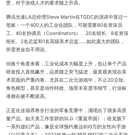
责，对于游戏人才的要求随之升高。
腾讯光速LA总经理Steve Martin在TGDC的演讲中算过一
笔账：一个400人的工业化团队，可能需要80名资深员
工、40名协调员（Coordinators）、20名组长、8名资深
组长、2名总监和1名高级美术总监……如此庞大的团队，
所需资金自不用说。
但换个角度来看，工业化成本大幅度上升，也让单个产品
研发投入直线飙升，品质随之突飞猛进，最直观表现在美
术层面的严重内卷。尤其在二次元游戏中，不止2D立绘、
角色模型，甚至是动作特效、场景丰富度等细节，行业标
准都在被不断拔高。
正是在这场席卷全行业的军备竞赛中，涌现出了很多高质
量产品。如天美工作室群的SLG《重返帝国》；祖龙旗下
一系列虚幻产品，像是全球预约量达800万的女性向手游
《以闪亮之名》；2022年第一款“稳扎稳打”的二次元手游