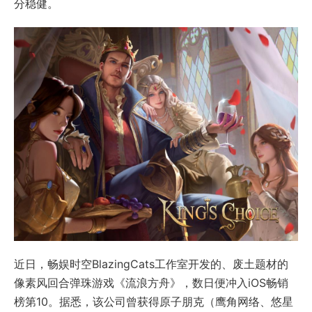
分稳健。
近日，畅娱时空BlazingCats工作室开发的、废土题材的
像素风回合弹珠游戏《流浪方舟》，数日便冲入iOS畅销
榜第10。据悉，该公司曾获得原子朋克（鹰角网络、悠星