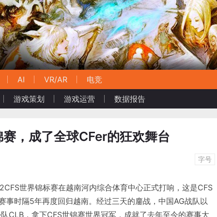
AI
VR/AR
电竞
游戏策划
游戏运营
数据报告
锦赛，成了全球CFer的狂欢舞台
字号
，2022CFS世界锦标赛在越南河内综合体育中心正式打响，这是CFS
S赛事时隔5年再度回归越南。经过三天的鏖战，中国AG战队以
队CLB，拿下CFS世锦赛世界冠军，成就了去年至今的赛事大