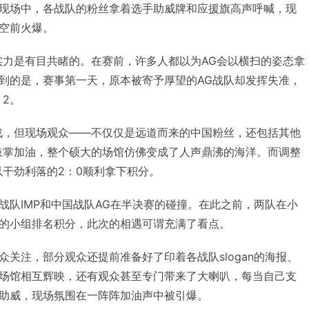
现场中，各战队的粉丝拿着选手助威牌和应援旗高声呼喊，现
空前火爆。
实力是有目共睹的。在赛前，许多人都以为AG会以横扫的姿态拿
到的是，赛事第一天，原本被寄予厚望的AG战队却发挥失准，
：2。
战，但现场观众——不仅仅是远道而来的中国粉丝，还包括其他
鼓掌加油，整个硕大的场馆仿佛变成了人声鼎沸的海洋。而调整
以干劲利落的2：0顺利拿下积分。
战队IMP和中国战队AG在半决赛的碰撞。在此之前，两队在小
的小组排名积分，此次的相遇可谓充满了看点。
关注，部分观众还提前准备好了印着各战队slogan的海报、
场馆相互辉映，还有观众甚至专门带来了大喇叭，每当自己支
助威，现场氛围在一阵阵加油声中被引爆。