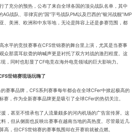
行了充分的预热，公布了来自全球各国的顶尖战队名单，其中
AG战队、菲律宾的“国”字号战队PM以及巴西的“银河战舰”IMP
亚、美洲、欧洲和中东等地，无论是阵容上还是参赛范围，都
高水平的竞技赛事在CFS世锦赛的舞台里上演，尤其是当赛事
观众那震耳欲聋的呐喊声更是衬托了双方对战的激烈程度。这
体现，同时也彰显了CF电竞在海外电竞领域的巨大影响力。
CFS世锦赛现场玩嗨了
的赛事品牌，CFS系列赛事每年都会在全球CFer中掀起极高的
标赛，作为全新赛事品牌更是吸引了全球CFer的热切关注。
应援，甚至不惜承包了人流量颇多的河内机场的广告宣传屏。这
意料，但从侧面也反映出赛事在越南当地的高热度。尽管最近几
算高，但CFS世锦赛的赛事氛围却在开赛前就被点燃。