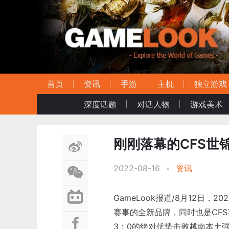
首页
资讯
手游
主机
独立游戏
深度话题
对话人物
游戏美术
刚刚落幕的CFS世
2022-08-16
•
资讯
GameLook报道/8月12日
赛事的全新品牌，同时也是CF
3：0的绝对优势击败越南本土强