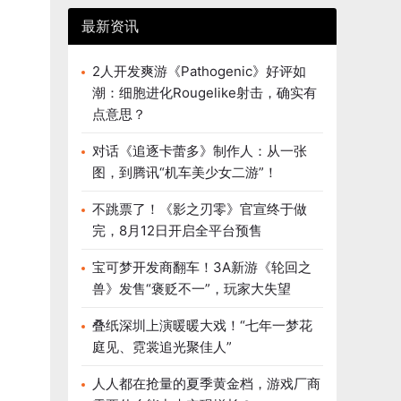
最新资讯
2人开发爽游《Pathogenic》好评如
潮：细胞进化Rougelike射击，确实有
点意思？
对话《追逐卡蕾多》制作人：从一张
图，到腾讯“机车美少女二游”！
不跳票了！《影之刃零》官宣终于做
完，8月12日开启全平台预售
宝可梦开发商翻车！3A新游《轮回之
兽》发售“褒贬不一”，玩家大失望
叠纸深圳上演暖暖大戏！“七年一梦花
庭见、霓裳追光聚佳人”
人人都在抢量的夏季黄金档，游戏厂商