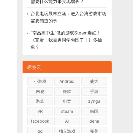
需要什么能力来实现增长？
台北电玩展林立涵：进入台湾游戏市场
需要知道的事
“南昌高中生”做的游戏Steam爆红！
《完蛋！我被男同学包围了！》多抽
象？
标签云
小游戏
Android
盛大
网易
微软
手游
游族
电竞
zynga
VR
steam
韩国
facebook
AI
dena
qq
独立游戏
完美