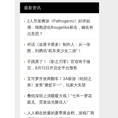
最新资讯
2人开发爽游《Pathogenic》好评如
潮：细胞进化Rougelike射击，确实有
点意思？
对话《追逐卡蕾多》制作人：从一张
图，到腾讯“机车美少女二游”！
不跳票了！《影之刃零》官宣终于做
完，8月12日开启全平台预售
宝可梦开发商翻车！3A新游《轮回之
兽》发售“褒贬不一”，玩家大失望
叠纸深圳上演暖暖大戏！“七年一梦花
庭见、霓裳追光聚佳人”
人人都在抢量的夏季黄金档，游戏厂商