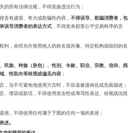
关的所有法律法规，不得宣扬违法行为；
得含有虚假、夸⼤或欺骗性内容，
不得误导、欺骗消费者，包
来误导消费者的表达⽅式
，不得发表损害公平交易秩序的言
权利，未经允许使⽤他⼈的姓名或肖像、特定机构或组织的名
、⺠族、种族（肤⾊）、性别、年龄、职业、宗教、信仰、残
域、性取向等歧视或偏见内容
；
⾔，当不可避免地使⽤⽅⾔时，不应该被漫画化或负⾯描述；
⾔、俚语或脏话，不得使⽤攻击性或辱骂性表达、歧视或仇恨
道德，不得使⽤任何属于下图的任何⼀项的表述；