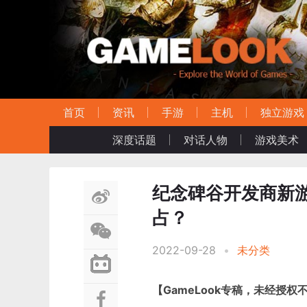
首页
资讯
手游
主机
独立游戏
深度话题
对话人物
游戏美术
纪念碑谷开发商新游《
占？
2022-09-28
•
未分类
【GameLook专稿，未经授权