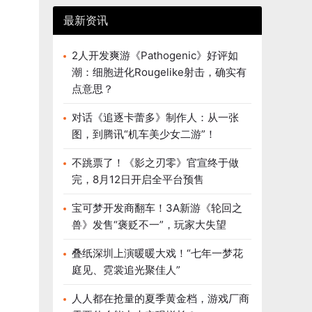
最新资讯
2人开发爽游《Pathogenic》好评如
潮：细胞进化Rougelike射击，确实有
点意思？
对话《追逐卡蕾多》制作人：从一张
图，到腾讯“机车美少女二游”！
不跳票了！《影之刃零》官宣终于做
完，8月12日开启全平台预售
宝可梦开发商翻车！3A新游《轮回之
兽》发售“褒贬不一”，玩家大失望
叠纸深圳上演暖暖大戏！“七年一梦花
庭见、霓裳追光聚佳人”
人人都在抢量的夏季黄金档，游戏厂商