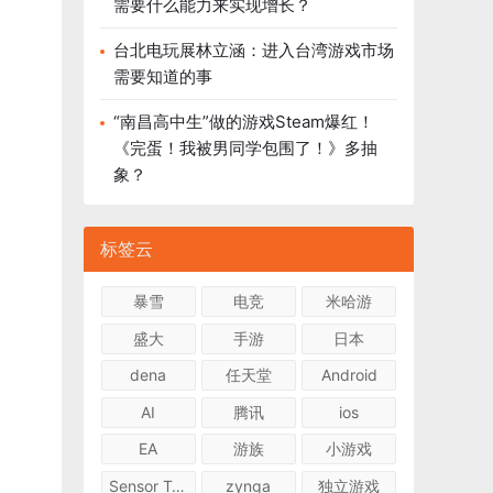
需要什么能力来实现增长？
台北电玩展林立涵：进入台湾游戏市场
需要知道的事
“南昌高中生”做的游戏Steam爆红！
《完蛋！我被男同学包围了！》多抽
象？
标签云
暴雪
电竞
米哈游
盛大
手游
日本
dena
任天堂
Android
AI
腾讯
ios
EA
游族
小游戏
Sensor Tower
zynga
独立游戏