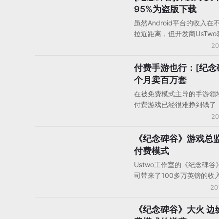
手游的下载量在iOS、Andro
95%为盗版下载
Amazon累计超过了240万
虽然Android平台的收入在不
的数字包括Amazon平台的
拉近距离，但开发商UsTwo
费下载。一年之后，这个数
Android平台的盗版问题依
20
近10倍，目前《纪念碑谷》
人头疼，该公司的大作《纪
达到了2400万次，累积收
在Google Play的付费率只
付费手游也行：[纪念
手机游戏产品/产品分析
破4000万美元。
大多数Android用户下载的
个月卖百万套
版。
在被免费模式主导的手游领
付费游戏已经很难挣到钱了
数公司的付费游戏才能做到
20
发商Ustwo就是其中之一。
行的GDCE大会上，该公司策
《纪念碑谷》游戏总监
人物观点
Wong称《纪念碑谷》首发
付费模式
后销量突破了100万。虽然
Ustwo工作室的《纪念碑谷
能机和平板游戏消费达到16
司带来了100多万英镑的收
元，但其中付费下载的游戏
过，该公司游戏总监Neil McF
20
很小的比例。Wong表示，
承认，由于没有采取免费模式
功虽然不能让他和Ustwo变
了挣大钱的机会’。但他同时
《纪念碑谷》大火 边
手机游戏产品/产品分析
但足以自由创作下一款疯狂
后悔当时的决定，付费定价