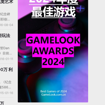
视觉艺术
《纪念碑
离职创
创造这款
16-08-04
中提到了
建筑学、
些玩法
对该游戏的
的视觉是
管Dan
题深度结
谷》目前的
以从这份
，其中有
016-01-11
设计方面
，累积收
k编译的
作为一个
0万 利
stwo为
，
，《纪念
谷》游戏
586万
C的一次演
币），而
15-01-16
玩法，多
，这意味
照体验的
游，
0万
感官体验