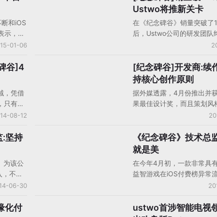
id和
Ustwo就获得了446万美元（
Ustwo将推新关卡
两大类，分别适合不同玩家
次，当时
万人民币）的利润。
而《纪念碑谷》的游戏设计
断和iOS
在《纪念碑谷》销量突破了1
40多万免
法少一些，感官体验多一点
表示，
后，Ustwo公司的研发团队
字增长了
看Gamelook编译的完整演
然非常让
为这款大作增加新的关卡。Us
15-01-06
2
的下载量
念碑谷》
划在下周为《纪念碑谷》发
入或已突
有5%，绝
Forgotten Shores更新，
碑谷]4
[纪念碑谷]开发商:续
人物观点
都是盗
个关卡，而且可以在《纪念
持核心创作原则
戏内通过2美元的价格购买
域，凭借
据外媒透露，4月份推出并
，只有少
果最佳设计奖，而且策划风
盈利，开
业务模式为付费下载的iPa
14-08-12
20
在柏林举
念碑谷》现在突破了100万
划Ken
意味着这款逆风而行的高质
:坚持
《纪念碑谷》技术总监
人物观点
四个月之
过了自己的第一道门槛。该
就是美
去年的智
情况下定价为3.99美元/2.
》为该公
在今年4月初，一款非常具
0亿美
不过目前在App Store正
入，不
益智游戏在iOS付费榜异常
收入只是
游戏制作人Dan Gray在接
arland
《纪念碑谷》以引人注目的
14-06-30
20
现在的成
示，iOS平台的下载量占大
，‘错失
到的审美获得了众多手游玩
成富翁，
还表示，团队的核心创作原
表示，不
爱。而据该游戏技术总监彼
缘化付
ustwo首涉智能电视
GoogleTV/AppleTV
的创意游
的，那就是高质量的视觉、
在手游领
透露，《纪念碑谷》的诞生