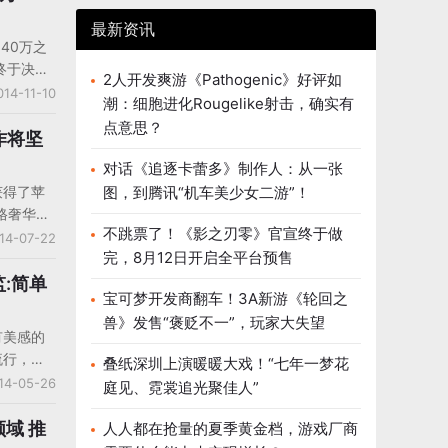
约2764
的需求，
最新资讯
其实是玩
40万之
。以下请
终于决定
2人开发爽游《Pathogenic》好评如
讲内容：
two计
014-11-10
潮：细胞进化Rougelike射击，确实有
布
点意思？
一共包含8
作将坚
碑谷》游
对话《追逐卡蕾多》制作人：从一张
。
获得了苹
图，到腾讯“机车美少女二游”！
格奢华、
不跳票了！《影之刃零》官宣终于做
d游戏《纪
14-07-22
完，8月12日开启全平台预售
次下载，
量手游迈
:简单
宝可梦开发商翻车！3A新游《轮回之
游戏通常
兽》发售“褒贬不一”，玩家大失望
49英镑，
有美感的
在折扣，该
流行，
叠纸深圳上演暖暖大戏！“七年一梦花
受采访时表
画面和独
14-05-26
庭见、霓裳追光聚佳人”
多数。他
家的喜
则是不变
得·帕什利
领域 推
人人都在抢量的夏季黄金档，游戏厂商
流畅的游
来源于这