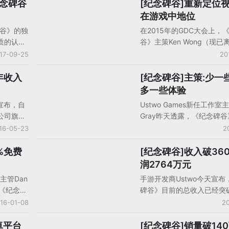
纪念碑谷
[纪念碑谷]重新定位
人物观点
在游戏中地位
碑谷》的独
在2015年的GDC大会上，
质的认
谷》主策Ken Wong（现已
了令人惊
业），讲述了该团队是如何
17-09-25
20
游玩家仍
游戏独特视觉的，他在演讲
费的。从
埃舍尔的不可能图形、中东
年收入
[纪念碑谷]主策:少一
人物观点
品，到
构图以及低多边形3D美术
多一些体验
大作，
影响，展示了《纪念碑谷》
宣布，自
Ustwo Games新任工作室主
内的现象
如何与玩法、故事和设计主
该公司旗下
Gray昨天透露，《纪念碑
让我们等
合的，手游开发者同行们可
计收入
总下载量达到了2400万次
16-05-23
2
演讲稿里学到很多视觉游戏
人民币），
2100万是在2015年实现的
的内容，以下请看gameloo
为灵感创作
入或已突破4000万美元。
%免费
[纪念碑谷]收入破360
手机游戏产品/产品分析
内容：
度游戏大
售价3.99美元的付费手游，U
润2764万元
手游的荣
何可以做到如此成功？最近
室主管Dan
手游开发商Ustwo今天宣布
Gamelook找到了《纪念碑
，《纪念碑
碑谷》目前的总收入已经突破
主策Ken Wong此前在GD
400万
美元（超过3600万元人民
16-01-08
20
讲，他在题为《少一点游戏
5年实现
游戏研发成本为140万美元
一些体验》中表示，游戏按
，这款解谜
着通过《纪念碑谷》一款手
卓平台
[纪念碑谷]销量破14
手机游戏产品/产品分析
不同，可以分为重玩法和重