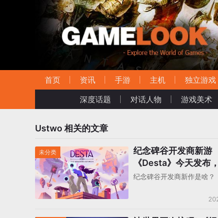
首页
资讯
手游
主机
独立游戏
深度话题
对话人物
游戏美术
Ustwo
相关的文章
纪念碑谷开发商新游
未分类
《Desta》今天发布
Netflix独占？
纪念碑谷开发商新作是啥？
20