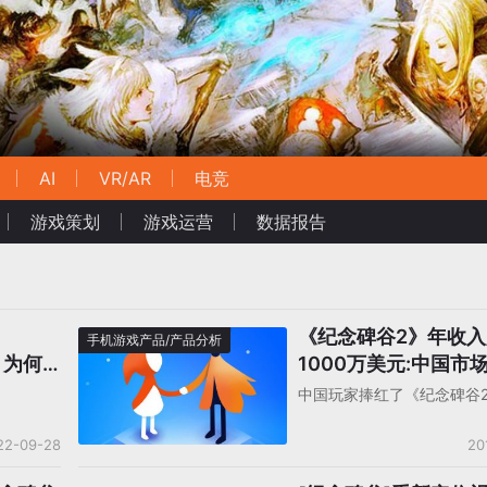
AI
VR/AR
电竞
游戏策划
游戏运营
数据报告
《纪念碑谷2》年收
手机游戏产品/产品分析
，为何
1000万美元:中国市
62%
中国玩家捧红了《纪念碑谷
22-09-28
20