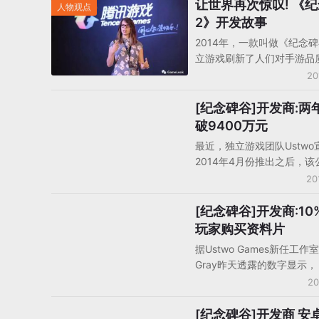
让世界再次惊叹! 《
人物观点
2》开发故事
2014年，一款叫做《纪念
立游戏刷新了人们对手游品
知，这个付费手游不仅实现
20
叹的艺术效果，还证明了手
是愿意为高品质手游提前付
[纪念碑谷]开发商:两
手机游戏企业动态
一个设计公司小分队的试验
破9400万元
2400万下载量的独立游戏
最近，独立游戏团队Ustwo
《纪念碑谷》成为了当时业
2014年4月份推出之后，
级作品，然而，它的续作却
的解谜手游《纪念碑谷》累
20
了三年多。
1438万美元（9400万元
这款以埃舍尔‘不可能图形’
[纪念碑谷]开发商:10
手机游戏产品/产品分析
的创新手游还获得过多项年
玩家购买资料片
奖以及苹果2014年度最佳
据Ustwo Games新任工作
誉。
Gray昨天透露的数字显示
谷》目前的总下载量达到了2
20
次，其中有2100万是在201
的。截至2015年1月15日
[纪念碑谷]开发商 安
手机游戏企业动态