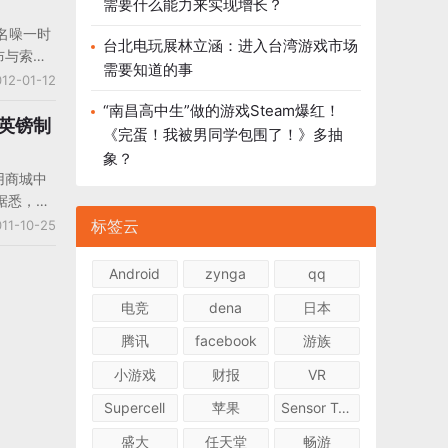
需要什么能力来实现增长？
游戏的渴
而名噪一时
做这款游
台北电玩展林立涵：进入台湾游戏市场
布与索尼
是简洁而
需要知道的事
会把旗下一
12-01-12
海报上也
过安卓市
“南昌高中生”做的游戏Steam爆红！
 TV智能
5万英镑制
《完蛋！我被男同学包围了！》多抽
经对Dot
象？
其游戏已
e应用商城中
家也将可
据悉，
备进行游
4天时间里
标签云
11-10-25
入，但开
本钱并且
Android
zynga
qq
路要走。
电竞
dena
日本
腾讯
facebook
游族
小游戏
财报
VR
Supercell
苹果
Sensor Tower
盛大
任天堂
畅游