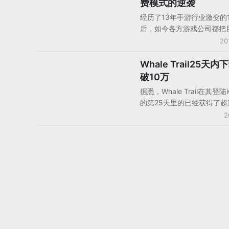
费模式的逆袭
戏了。
域是少见的，但他认为免费
经历了13年手游行业激变的
必是所有人喜欢的。他说，
后，如今各方游戏公司都把
依靠的是一小部分人群，也
了“免费游戏生财有道”这个
20
用户，他们可以在游戏里无
似乎对于手游来说，只有免
费。看起来免费模式是对所
是正道、才是王道，下载付
Whale Trail25天
Apple iOS
有门槛的，但实际上并非如
已经被边缘化，甚至被认为
破10万
你相信自己所做的，就坚持
利的市场糟粕。但现实总爱
对的，就是值得的”。
据悉，Whale Trail在其登陆
臆测唱唱反调，4月3日登陆i
的第25天里的已经获得了超
的游戏《纪念碑谷》目前在
的付费下载，平均每天的下
2
App Store付费榜排名第2
4000次，其峰值水平一天
名12，而且它是一款售价2
达到过1.1万次。
付费游戏。