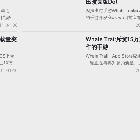
出改良版Dot
戏体验以及原创性。
模式也未
款游戏的开发团队做建筑学
1年之
因推出过手游Whale Trail
“免费模式
望。UsTwo的8人团队开始
目光放在
的手游开发商ustwo日前宣
就是鲸鱼
戏的时候就希望每个等级都
事情上，
公司达成合作， ustwo将
14-04-08
20
限制的消
又引人注目的，即便是放到
费游戏才
款改良版的手游产品Dot通
有人都没
能看起来非常优秀。
费神马的
场发行到索尼旗下的Google
内下载量突
Whale Trai:斥资1
手机游戏产品/产品分析
此。如果
是难以盈
电视上。据悉，ustwo公司已
作的手游
，只要是
和人们的
这款游戏进行了二次制作，
iOS平台
Whale Trail：App Stor
OS平台
经可以适应电视大屏，而玩
过10万次
一颗正在冉冉升起的新星。
中国地区
以通过遥控器或安卓手持设
载量高达
Whale Trail这款游戏仅在
011-11-16
20
，畅销榜排
戏操控。
的下载量
就创造了约2万英镑的净收
5元的下载
发商想要通过这款游戏赚回
盈利，他们还需要很长一段