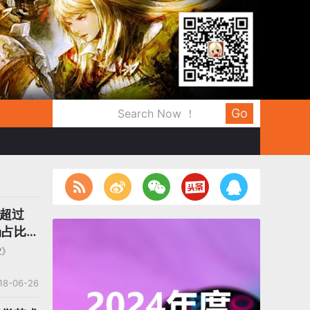
Go
入超过
场占比
2》
18-06-26