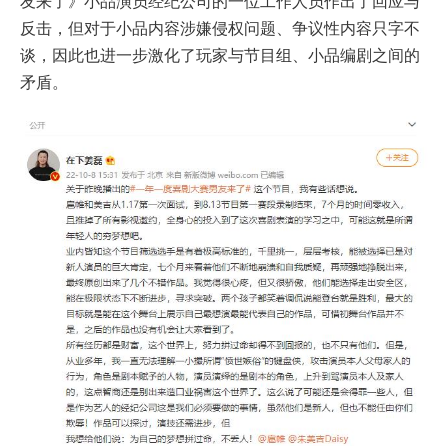
友来了》小品演员经纪公司的一位工作人员作出了回应与
反击，但对于小品内容涉嫌侵权问题、争议性内容只字不
谈，因此也进一步激化了玩家与节目组、小品编剧之间的
矛盾。