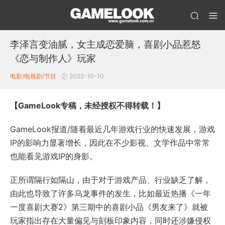
李泽言变油腻，女主成恋爱脑，喜剧小品惹怒
《恋与制作人》玩家
电影/电视剧/节目
2022-10-10
【
GameLook专稿，未经授权不得转载！
】
GameLook报道/随着最近几年游戏行业的快速发展，游戏
IP的影响力显著增长，因此在不少影视、文学作品中常常
也能看见游戏IP的身影。
正所谓隔行如隔山，由于对于游戏产品、行业缺乏了解，
由此也导致了许多乌龙事件的发生，比如最近热播《一年
一度喜剧大赛2》第三期中的喜剧小品《男友来了》就被
玩家指出存在大量偏见与刻板印象内容，同时还涉嫌侵权