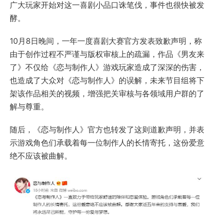
广大玩家开始对这一喜剧小品口诛笔伐，事件也很快被发
酵。
10月8日晚间，一年一度喜剧大赛官方发表致歉声明，称
由于创作过程不严谨与版权审核上的疏漏，作品《男友来
了》不仅给《恋与制作人》游戏玩家造成了深深的伤害，
也造成了大众对《恋与制作人》的误解，未来节目组将下
架该作品相关的视频，增强把关审核与各领域用户群的了
解与尊重。
随后，《恋与制作人》官方也转发了这则道歉声明，并表
示游戏角色们承载着每一位制作人的长情寄托，这份爱意
绝不应该被曲解。