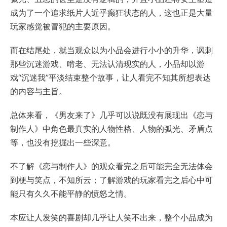
成为了一个追求纸片人近乎癫狂状态的人，这也正是大量
玩家感觉被冒犯的主要原因。
而在结尾处，就当观众以为小品会进行小小的升华，讽刺
那些沉迷游戏、啃老、无法认清现实的人，小品却以游
戏“沉迷我”平淡结束整个故事，让人看完不知其所想表达
的内容与主旨。
总体来看，《男友来了》几乎可以说既没有展现出《恋与
制作人》中角色最真实的人物性格、人物的弧光、矛盾点
等，也没有挖掘出一些深意。
不了解《恋与制作人》的观众看完之后可能完全无法体会
到梗与笑点，不知所云；了解游戏的玩家看完之后心中可
能只有久久不能平静的愤怒之情。
本应让人发笑的喜剧却几乎让人笑不出来，整个小品成为