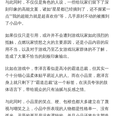
与此同时，不仅仅是角色的人设，一些给玩家们留下了深
刻印象的高能文案，诸如“星星都已经摘到了，还不握紧一
点”“我的超能力就是超喜欢你”等，几乎原封不动的被搬到
了小品中。
如果仅仅只是引用，或许并不会遭到游戏玩家如此强烈的
抵触，点燃玩家愤怒之火的主要原因，还是小品内容的应
用不当，以及对于游戏乃至乙女游戏玩家群体的不了解，
造成了大量不恰当的刻板印象输出。
比如在游戏中，李泽言看似是高冷的霸道总裁，但其实一
个十分细心温柔体贴平易近人的人。而在小品里，扈泽言
身上就只剩下了“霸道总裁”这一个标签，在演员夸张的肢
体语言下，带给观众的只有油腻与反感之情。
与此同时，小品里的笑点、梗、包袱也都大多建立在了蔑
视与嘲笑之上，小品中所表现的人物都是性格单一、没有
弧光、丑恶的甚至是没有逻辑的，并且小品还将女主塑造