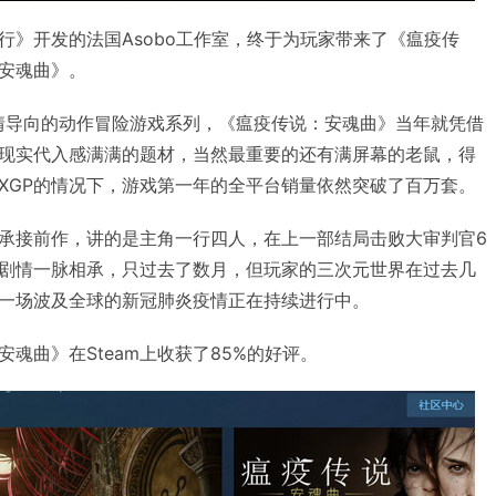
行》开发的法国Asobo工作室，终于为玩家带来了《瘟疫传
安魂曲》。
情导向的动作冒险游戏系列，《瘟疫传说：安魂曲》当年就凭借
现实代入感满满的题材，当然最重要的还有满屏幕的老鼠，得
XGP的情况下，游戏第一年的全平台销量依然突破了百万套。
承接前作，讲的是主角一行四人，在上一部结局击败大审判官6
剧情一脉相承，只过去了数月，但玩家的三次元世界在过去几
一场波及全球的新冠肺炎疫情正在持续进行中。
魂曲》在Steam上收获了85%的好评。