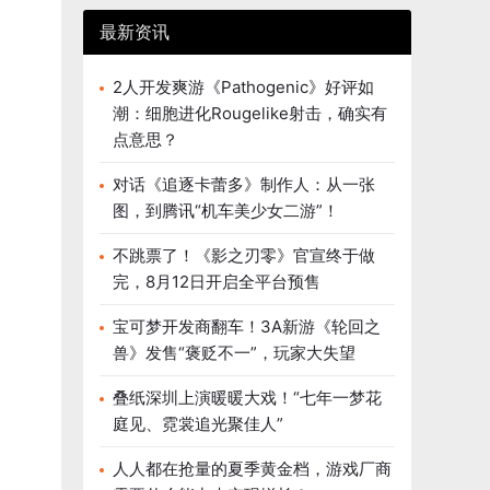
最新资讯
2人开发爽游《Pathogenic》好评如
潮：细胞进化Rougelike射击，确实有
点意思？
对话《追逐卡蕾多》制作人：从一张
图，到腾讯“机车美少女二游”！
不跳票了！《影之刃零》官宣终于做
完，8月12日开启全平台预售
宝可梦开发商翻车！3A新游《轮回之
兽》发售“褒贬不一”，玩家大失望
叠纸深圳上演暖暖大戏！“七年一梦花
庭见、霓裳追光聚佳人”
人人都在抢量的夏季黄金档，游戏厂商