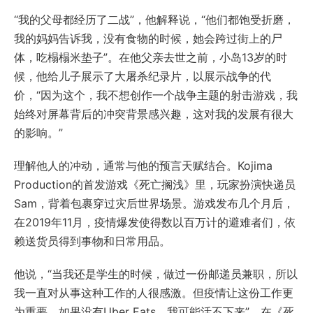
“我的父母都经历了二战”，他解释说，“他们都饱受折磨，
我的妈妈告诉我，没有食物的时候，她会跨过街上的尸
体，吃榻榻米垫子”。在他父亲去世之前，小岛13岁的时
候，他给儿子展示了大屠杀纪录片，以展示战争的代
价，“因为这个，我不想创作一个战争主题的射击游戏，我
始终对屏幕背后的冲突背景感兴趣，这对我的发展有很大
的影响。”
理解他人的冲动，通常与他的预言天赋结合。Kojima
Production的首发游戏《死亡搁浅》里，玩家扮演快递员
Sam，背着包裹穿过灾后世界场景。游戏发布几个月后，
在2019年11月，疫情爆发使得数以百万计的避难者们，依
赖送货员得到事物和日常用品。
他说，“当我还是学生的时候，做过一份邮递员兼职，所以
我一直对从事这种工作的人很感激。但疫情让这份工作更
为重要，如果没有Uber Eats，我可能活不下来”。在《死